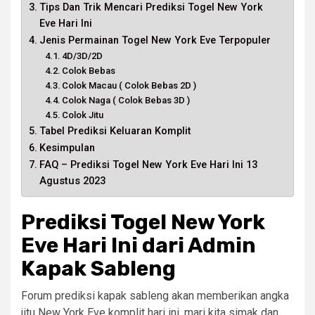
Tips Dan Trik Mencari Prediksi Togel New York
Eve Hari Ini
Jenis Permainan Togel New York Eve Terpopuler
4D/3D/2D
Colok Bebas
Colok Macau ( Colok Bebas 2D )
Colok Naga ( Colok Bebas 3D )
Colok Jitu
Tabel Prediksi Keluaran Komplit
Kesimpulan
FAQ – Prediksi Togel New York Eve Hari Ini 13
Agustus 2023
Prediksi Togel New York
Eve Hari Ini dari Admin
Kapak Sableng
Forum prediksi kapak sableng akan memberikan angka
jitu New York Eve komplit hari ini, mari kita simak dan