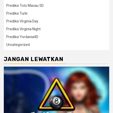
Prediksi Toto Macau 5D
Prediksi Turki
Prediksi Virginia Day
Prediksi Virginia Night
Prediksi Yordania4D
Uncategorized
JANGAN LEWATKAN