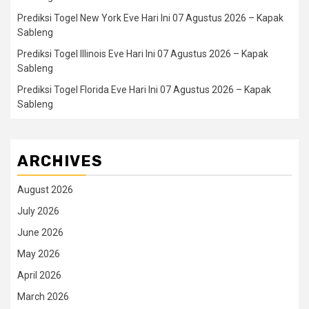
Prediksi Togel New York Eve Hari Ini 07 Agustus 2026 – Kapak
Sableng
Prediksi Togel Illinois Eve Hari Ini 07 Agustus 2026 – Kapak
Sableng
Prediksi Togel Florida Eve Hari Ini 07 Agustus 2026 – Kapak
Sableng
ARCHIVES
August 2026
July 2026
June 2026
May 2026
April 2026
March 2026