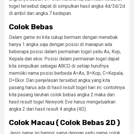
togel tersebut dapat di simpulkan hasil angka 4d/3d/2d
di ambil dari angka 7 kedepan.
Colok Bebas
Dalam game ini kita cukup bermain dengan menebak
hanya 1 angka saja dengan posisi di manapun ada
beberapa posisi dalam permainan togel yaitu As, Kop,
Kepala dan ekor. Posisi dalam permainan togel dapat
kita simpulkan sebagai ABCD di setiap hurufnya
memiliki nama posisi berbeda A=As, B=Kop, C=Kepala,
D=Ekor. Dari penjelasan tersebut angka yang kita
pasang harus ada di hasil result togel hari ini. contohnya
kita pasang taruhan colok bebas angka 2 maka dari
hasil result togel Newyork Eve harus mengeluarkan
angka 2 dari hasil result 4 angka (4D).
Colok Macau ( Colok Bebas 2D )
Jenis game ini hampir sama dengan yaitu game colok