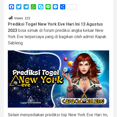
Facebook
Twitter
Telegram
WhatsApp
Skype
Line
Messenger
Share
Views:
222
Prediksi Togel New York Eve Hari Ini 13 Agustus
2023
bisa simak di forum prediksi angka keluar New
York Eve terpercaya yang di bagikan oleh admin Kapak
Sableng.
Selain menyediakan prediksi top New York Eve Hari Ini,