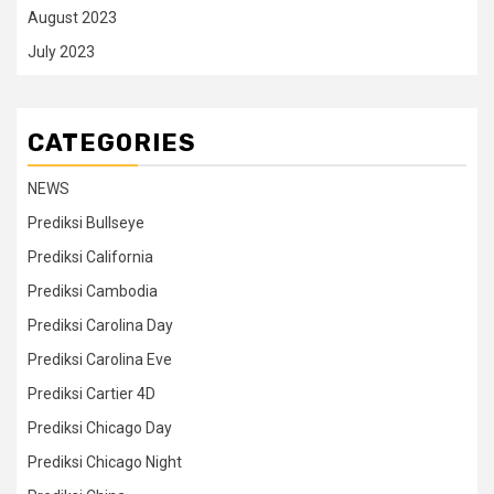
August 2023
July 2023
CATEGORIES
NEWS
Prediksi Bullseye
Prediksi California
Prediksi Cambodia
Prediksi Carolina Day
Prediksi Carolina Eve
Prediksi Cartier 4D
Prediksi Chicago Day
Prediksi Chicago Night