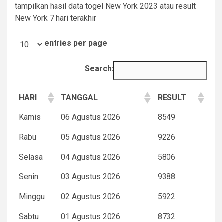
tampilkan hasil data togel New York 2023 atau result
New York 7 hari terakhir
entries per page
Search:
HARI
TANGGAL
RESULT
Kamis
06 Agustus 2026
8549
Rabu
05 Agustus 2026
9226
Selasa
04 Agustus 2026
5806
Senin
03 Agustus 2026
9388
Minggu
02 Agustus 2026
5922
Sabtu
01 Agustus 2026
8732