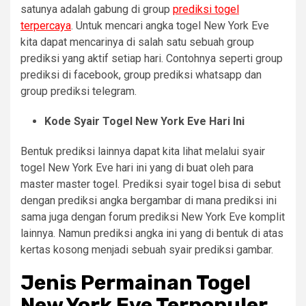
satunya adalah gabung di group
prediksi togel
terpercaya
. Untuk mencari angka togel New York Eve
kita dapat mencarinya di salah satu sebuah group
prediksi yang aktif setiap hari. Contohnya seperti group
prediksi di facebook, group prediksi whatsapp dan
group prediksi telegram.
Kode Syair Togel New York Eve Hari Ini
Bentuk prediksi lainnya dapat kita lihat melalui syair
togel New York Eve hari ini yang di buat oleh para
master master togel. Prediksi syair togel bisa di sebut
dengan prediksi angka bergambar di mana prediksi ini
sama juga dengan forum prediksi New York Eve komplit
lainnya. Namun prediksi angka ini yang di bentuk di atas
kertas kosong menjadi sebuah syair prediksi gambar.
Jenis Permainan Togel
New York Eve Terpopuler