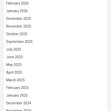
February 2026
January 2026
December 2025
November 2025
October 2025
September 2025
July 2025
June 2025
May 2025
April 2025
March 2025
February 2025
January 2025
December 2024
November 2024