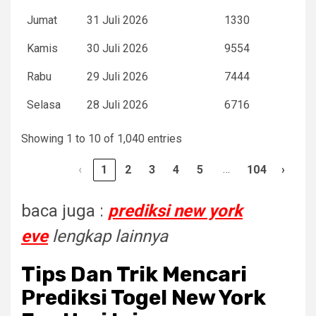
Jumat
31 Juli 2026
1330
Kamis
30 Juli 2026
9554
Rabu
29 Juli 2026
7444
Selasa
28 Juli 2026
6716
Showing 1 to 10 of 1,040 entries
…
‹
1
2
3
4
5
104
›
baca juga :
prediksi new york
eve
lengkap lainnya
Tips Dan Trik Mencari
Prediksi Togel New York