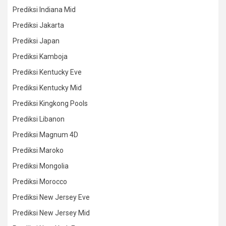
Prediksi Indiana Mid
Prediksi Jakarta
Prediksi Japan
Prediksi Kamboja
Prediksi Kentucky Eve
Prediksi Kentucky Mid
Prediksi Kingkong Pools
Prediksi Libanon
Prediksi Magnum 4D
Prediksi Maroko
Prediksi Mongolia
Prediksi Morocco
Prediksi New Jersey Eve
Prediksi New Jersey Mid