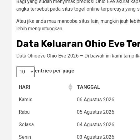
Bagi yang sudah menyimak prediksi Ohio Eve akurat kapa
angka tersebut pada situs togel online terpercaya yang 
Atau jika anda mau mencoba situs lain, mungkin jauh lebih b
lebih menguntungkan.
Data Keluaran Ohio Eve Te
Data Ohioeve Ohio Eve 2026 – Di bawah ini kami tampilkan
entries per page
HARI
TANGGAL
Kamis
06 Agustus 2026
Rabu
05 Agustus 2026
Selasa
04 Agustus 2026
Senin
03 Agustus 2026