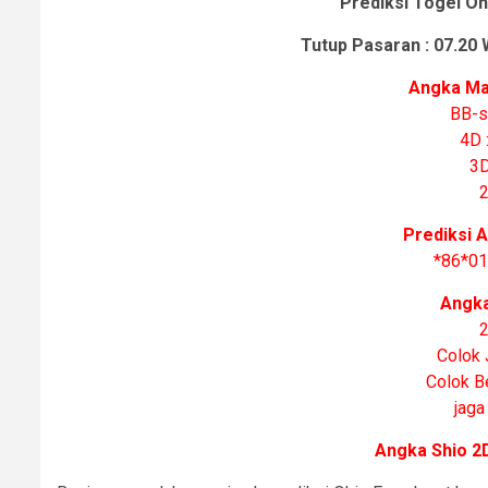
Prediksi Togel Ohi
Tutup Pasaran : 07.20 
Angka Ma
BB-s
4D 
3D
2
Prediksi 
*86*01
Angka
2
Colok 
Colok B
jaga
Angka Shio 2