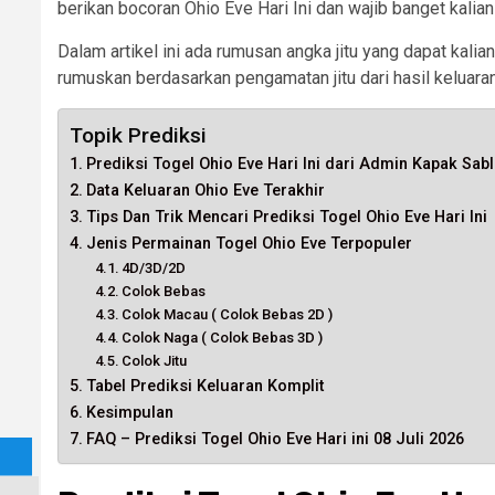
berikan bocoran Ohio Eve Hari Ini dan wajib banget kalian
Dalam artikel ini ada rumusan angka jitu yang dapat kalian
rumuskan berdasarkan pengamatan jitu dari hasil keluara
Topik Prediksi
Prediksi Togel Ohio Eve Hari Ini dari Admin Kapak Sab
Data Keluaran Ohio Eve Terakhir
Tips Dan Trik Mencari Prediksi Togel Ohio Eve Hari Ini
Jenis Permainan Togel Ohio Eve Terpopuler
4D/3D/2D
Colok Bebas
Colok Macau ( Colok Bebas 2D )
Colok Naga ( Colok Bebas 3D )
Colok Jitu
Tabel Prediksi Keluaran Komplit
Kesimpulan
FAQ – Prediksi Togel Ohio Eve Hari ini 08 Juli 2026