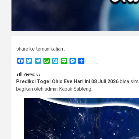
share ke teman kalian :
Facebook
Twitter
Telegram
WhatsApp
Skype
Line
Messenger
Share
Views:
63
Prediksi Togel Ohio Eve Hari ini 08 Juli 2026
bisa sim
bagikan oleh admin Kapak Sableng.