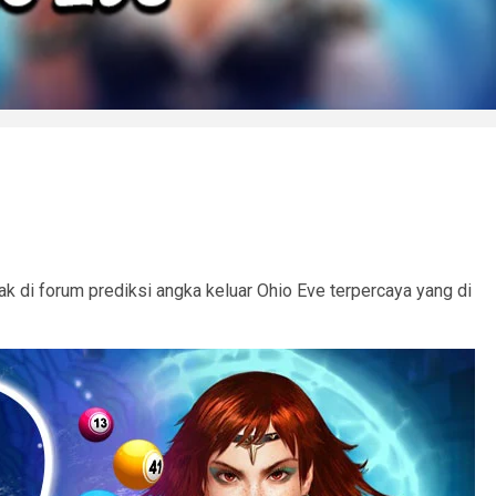
ak di forum prediksi angka keluar Ohio Eve terpercaya yang di