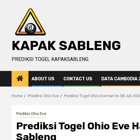
Skip
to
content
KAPAK SABLENG
PREDIKSI TOGEL KAPAKSABLENG
ABOUT US
CONTACT US
DATA CAMBODIA 
Home
Prediksi Ohio Eve
Prediksi Togel Ohio Eve Hari Ini 08 Juli 2
Prediksi Ohio Eve
Prediksi Togel Ohio Eve H
Sableng