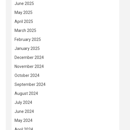
June 2025
May 2025
April 2025
March 2025
February 2025
January 2025
December 2024
November 2024
October 2024
September 2024
August 2024
July 2024
June 2024
May 2024
April 2024