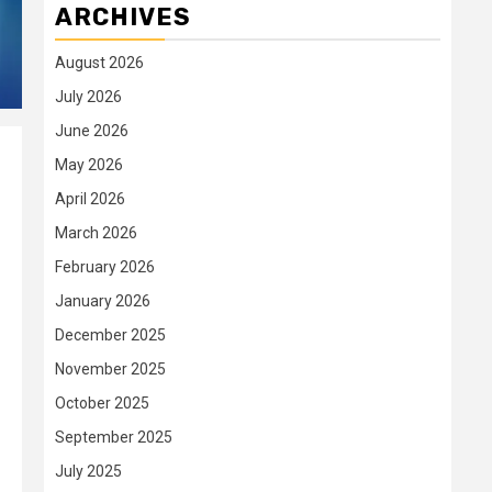
ARCHIVES
August 2026
July 2026
June 2026
May 2026
April 2026
March 2026
February 2026
January 2026
December 2025
November 2025
October 2025
September 2025
July 2025