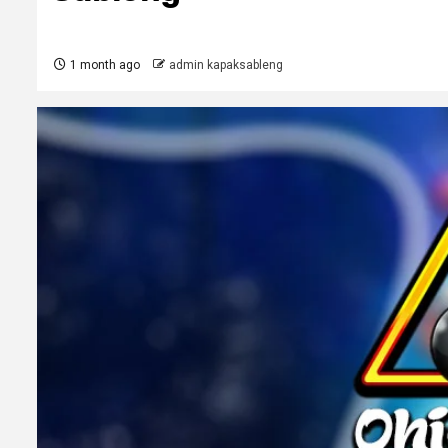
1 month ago
admin kapaksableng