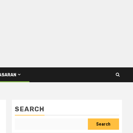
ASARAN
SEARCH
Search