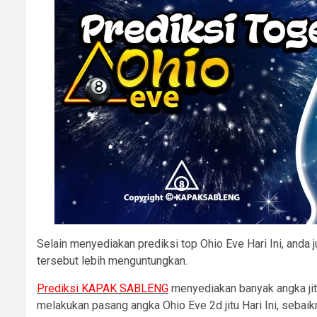
Selain menyediakan prediksi top Ohio Eve Hari Ini, anda j
tersebut lebih menguntungkan.
Prediksi KAPAK SABLENG
menyediakan banyak angka jitu 
melakukan pasang angka Ohio Eve 2d jitu Hari Ini, sebai