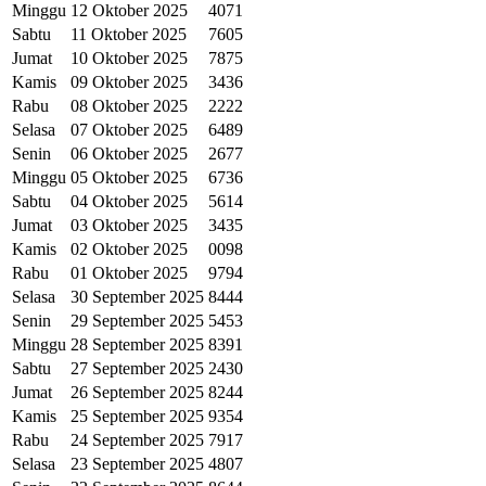
Minggu
12 Oktober 2025
4071
Sabtu
11 Oktober 2025
7605
Jumat
10 Oktober 2025
7875
Kamis
09 Oktober 2025
3436
Rabu
08 Oktober 2025
2222
Selasa
07 Oktober 2025
6489
Senin
06 Oktober 2025
2677
Minggu
05 Oktober 2025
6736
Sabtu
04 Oktober 2025
5614
Jumat
03 Oktober 2025
3435
Kamis
02 Oktober 2025
0098
Rabu
01 Oktober 2025
9794
Selasa
30 September 2025
8444
Senin
29 September 2025
5453
Minggu
28 September 2025
8391
Sabtu
27 September 2025
2430
Jumat
26 September 2025
8244
Kamis
25 September 2025
9354
Rabu
24 September 2025
7917
Selasa
23 September 2025
4807