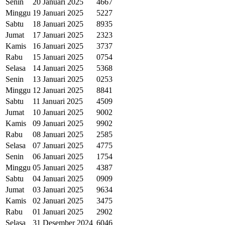
Senin
20 Januari 2025
4667
Minggu
19 Januari 2025
5227
Sabtu
18 Januari 2025
8935
Jumat
17 Januari 2025
2323
Kamis
16 Januari 2025
3737
Rabu
15 Januari 2025
0754
Selasa
14 Januari 2025
5368
Senin
13 Januari 2025
0253
Minggu
12 Januari 2025
8841
Sabtu
11 Januari 2025
4509
Jumat
10 Januari 2025
9002
Kamis
09 Januari 2025
9902
Rabu
08 Januari 2025
2585
Selasa
07 Januari 2025
4775
Senin
06 Januari 2025
1754
Minggu
05 Januari 2025
4387
Sabtu
04 Januari 2025
0909
Jumat
03 Januari 2025
9634
Kamis
02 Januari 2025
3475
Rabu
01 Januari 2025
2902
Selasa
31 Desember 2024
6046