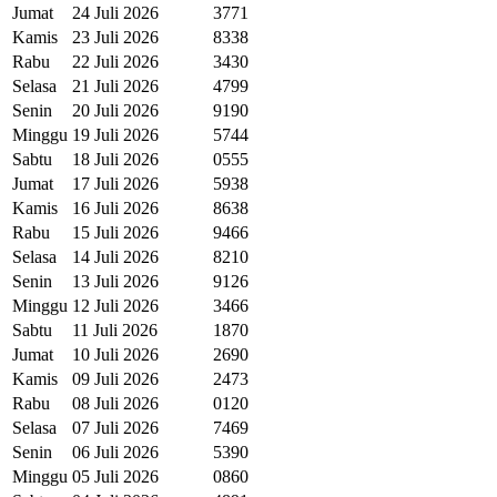
Jumat
24 Juli 2026
3771
Kamis
23 Juli 2026
8338
Rabu
22 Juli 2026
3430
Selasa
21 Juli 2026
4799
Senin
20 Juli 2026
9190
Minggu
19 Juli 2026
5744
Sabtu
18 Juli 2026
0555
Jumat
17 Juli 2026
5938
Kamis
16 Juli 2026
8638
Rabu
15 Juli 2026
9466
Selasa
14 Juli 2026
8210
Senin
13 Juli 2026
9126
Minggu
12 Juli 2026
3466
Sabtu
11 Juli 2026
1870
Jumat
10 Juli 2026
2690
Kamis
09 Juli 2026
2473
Rabu
08 Juli 2026
0120
Selasa
07 Juli 2026
7469
Senin
06 Juli 2026
5390
Minggu
05 Juli 2026
0860