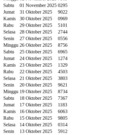
Sabtu
01 November 2025
0295
Jumat
31 Oktober 2025
9022
Kamis
30 Oktober 2025
0969
Rabu
29 Oktober 2025
5101
Selasa
28 Oktober 2025
2744
Senin
27 Oktober 2025
0556
Minggu
26 Oktober 2025
8756
Sabtu
25 Oktober 2025
6965
Jumat
24 Oktober 2025
1274
Kamis
23 Oktober 2025
1329
Rabu
22 Oktober 2025
4503
Selasa
21 Oktober 2025
3803
Senin
20 Oktober 2025
9621
Minggu
19 Oktober 2025
8734
Sabtu
18 Oktober 2025
7367
Jumat
17 Oktober 2025
1183
Kamis
16 Oktober 2025
6063
Rabu
15 Oktober 2025
9805
Selasa
14 Oktober 2025
0314
Senin
13 Oktober 2025
5912