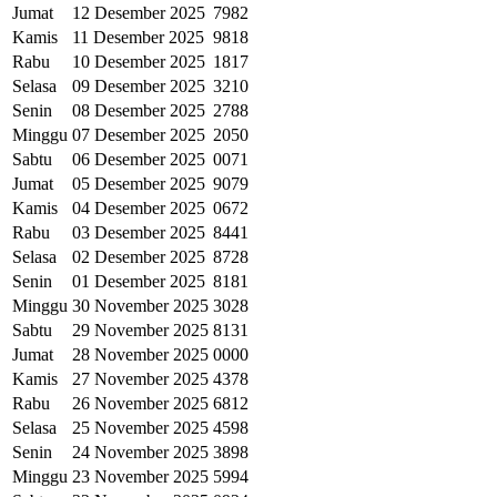
Jumat
12 Desember 2025
7982
Kamis
11 Desember 2025
9818
Rabu
10 Desember 2025
1817
Selasa
09 Desember 2025
3210
Senin
08 Desember 2025
2788
Minggu
07 Desember 2025
2050
Sabtu
06 Desember 2025
0071
Jumat
05 Desember 2025
9079
Kamis
04 Desember 2025
0672
Rabu
03 Desember 2025
8441
Selasa
02 Desember 2025
8728
Senin
01 Desember 2025
8181
Minggu
30 November 2025
3028
Sabtu
29 November 2025
8131
Jumat
28 November 2025
0000
Kamis
27 November 2025
4378
Rabu
26 November 2025
6812
Selasa
25 November 2025
4598
Senin
24 November 2025
3898
Minggu
23 November 2025
5994