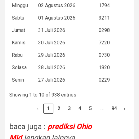
Minggu
02 Agustus 2026
1794
Sabtu
01 Agustus 2026
3211
Jumat
31 Juli 2026
0298
Kamis
30 Juli 2026
7220
Rabu
29 Juli 2026
0730
Selasa
28 Juli 2026
1820
Senin
27 Juli 2026
0229
Showing 1 to 10 of 938 entries
…
‹
1
2
3
4
5
94
›
baca juga :
prediksi Ohio
Mid
lengkap lainnya