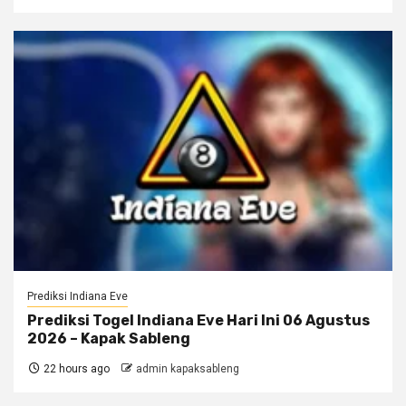
Prediksi Indiana Eve
Prediksi Togel Indiana Eve Hari Ini 06 Agustus
2026 – Kapak Sableng
22 hours ago
admin kapaksableng