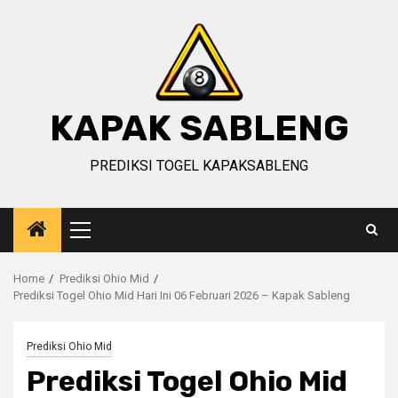
Skip
to
content
KAPAK SABLENG
PREDIKSI TOGEL KAPAKSABLENG
Primary
Menu
Home
Prediksi Ohio Mid
Prediksi Togel Ohio Mid Hari Ini 06 Februari 2026 – Kapak Sableng
Prediksi Ohio Mid
Prediksi Togel Ohio Mid