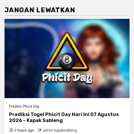
JANGAN LEWATKAN
Prediksi Phicit Day
Prediksi Togel Phicit Day Hari Ini 07 Agustus
2026 – Kapak Sableng
3 hours ago
admin kapaksableng