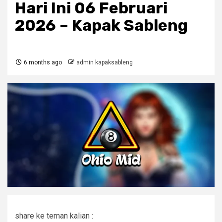
Hari Ini 06 Februari
2026 – Kapak Sableng
6 months ago
admin kapaksableng
share ke teman kalian :