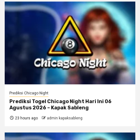
Prediksi Chicago Night
Prediksi Togel Chicago Night Hari Ini 06
Agustus 2026 – Kapak Sableng
23 hours ago
admin kapaksableng