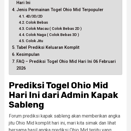
Hari Ini
Jenis Permainan Togel Ohio Mid Terpopuler
4D/3D/2D
Colok Bebas
Colok Macau ( Colok Bebas 2D )
Colok Naga ( Colok Bebas 3D )
Colok Jitu
Tabel Prediksi Keluaran Komplit
Kesimpulan
FAQ – Prediksi Togel Ohio Mid Hari Ini 06 Februari
2026
Prediksi Togel Ohio Mid
Hari Ini dari Admin Kapak
Sableng
Forum prediksi kapak sableng akan memberikan angka
jitu Ohio Mid komplit hari ini, mari kita simak dan lihat
bersama hasil angka prediksi Ohio Mid terjitu yang