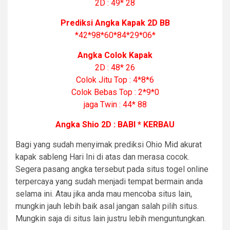
2D : 49* 28
Prediksi Angka Kapak 2D BB
*42*98*60*84*29*06*
Angka Colok Kapak
2D : 48* 26
Colok Jitu Top : 4*8*6
Colok Bebas Top : 2*9*0
jaga Twin : 44* 88
Angka Shio 2D : BABI * KERBAU
Bagi yang sudah menyimak prediksi Ohio Mid akurat
kapak sableng Hari Ini di atas dan merasa cocok.
Segera pasang angka tersebut pada situs togel online
terpercaya yang sudah menjadi tempat bermain anda
selama ini. Atau jika anda mau mencoba situs lain,
mungkin jauh lebih baik asal jangan salah pilih situs.
Mungkin saja di situs lain justru lebih menguntungkan.