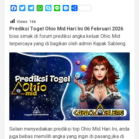
Facebook
Twitter
Telegram
WhatsApp
Skype
Line
Messenger
Share
Views:
166
Prediksi Togel Ohio Mid Hari Ini 06 Februari 2026
bisa simak di forum prediksi angka keluar Ohio Mid
terpercaya yang di bagikan oleh admin Kapak Sableng.
Selain menyediakan prediksi top Ohio Mid Hari Ini, anda
juga bebas memilih angka yang ingin di pasang jika di