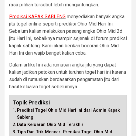
rasa pilihan tersebut lebih menguntungkan.
Prediksi KAPAK SABLENG
menyediakan banyak angka
jitu togel online seperti prediksi Ohio Mid Hari Ini.
Sebelum kalian melakukan pasang angka Ohio Mid 2d
jitu Hari Ini, sebaiknya mampir sejenak di forum prediksi
kapak sableng. Kami akan berikan bocoran Ohio Mid
Hari Ini dan wajib banget kalian coba.
Dalam artikel ini ada rumusan angka jitu yang dapat
kalian jadikan patokan untuk taruhan togel hari ini karena
sudah di rumuskan berdasarkan pengamatan jitu dari
hasil keluaran togel sebelumnya.
Topik Prediksi
Prediksi Togel Ohio Mid Hari Ini dari Admin Kapak
Sableng
Data Keluaran Ohio Mid Terakhir
Tips Dan Trik Mencari Prediksi Togel Ohio Mid