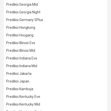
Prediksi Georgia Mid
Prediksi Georgia Night
Prediksi Germany 5Plus
Prediksi Hongkong
Prediksi Hougang
Prediksi Illinois Eve
Prediksi Illinois Mid
Prediksi Indiana Eve
Prediksi Indiana Mid
Prediksi Jakarta
Prediksi Japan
Prediksi Kamboja
Prediksi Kentucky Eve
Prediksi Kentucky Mid