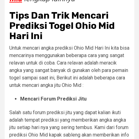
Tips Dan Trik Mencari
Prediksi Togel Ohio Mid
Hari Ini
Untuk mencari angka prediksi Ohio Mid Hari Ini kita bisa
mencarinya menggunakan beberapa cara yang sangat
relavan untuk di coba. Cara relavan adalah meracik
angka yang sangat banyak di gunakan oleh para pemain
togel sampai saat ini, Berikut ini adalah beberapa cara
untuk mencari angka jitu Ohio Mid :
Mencari Forum Prediksi Jitu
Salah satu forum prediksi jitu yang dapat kalian ikuti
adalah tempat prediksi yang memberikan angka angka
jitu setiap hari nya yang sering tembus. Kami dari forum
prediksi Ohio Mid kapak sableng akan memberikan info