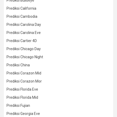
Prediksi Bullseye
Prediksi California
Prediksi Cambodia
Prediksi Carolina Day
Prediksi Carolina Eve
Prediksi Cartier 4D
Prediksi Chicago Day
Prediksi Chicago Night
Prediksi China
Prediksi Corazon Mid
Prediksi Corazon Mor
Prediksi Florida Eve
Prediksi Florida Mid
Prediksi Fujian
Prediksi Georgia Eve