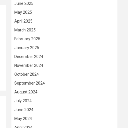
June 2025
May 2025
April 2025
March 2025
February 2025
January 2025
December 2024
November 2024
October 2024
September 2024
August 2024
July 2024
June 2024
May 2024
April 2024