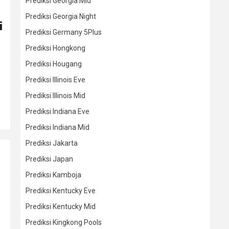
Prediksi Georgia Mid
Prediksi Georgia Night
i
Prediksi Germany 5Plus
Prediksi Hongkong
Prediksi Hougang
Prediksi Illinois Eve
Prediksi Illinois Mid
Prediksi Indiana Eve
Prediksi Indiana Mid
Prediksi Jakarta
Prediksi Japan
Prediksi Kamboja
Prediksi Kentucky Eve
Prediksi Kentucky Mid
Prediksi Kingkong Pools