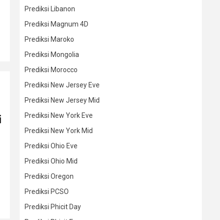
Prediksi Libanon
Prediksi Magnum 4D
Prediksi Maroko
Prediksi Mongolia
Prediksi Morocco
Prediksi New Jersey Eve
Prediksi New Jersey Mid
Prediksi New York Eve
i
Prediksi New York Mid
Prediksi Ohio Eve
Prediksi Ohio Mid
Prediksi Oregon
Prediksi PCSO
Prediksi Phicit Day