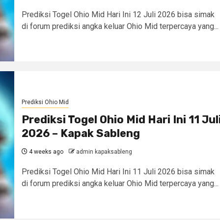
Prediksi Togel Ohio Mid Hari Ini 12 Juli 2026 bisa simak
di forum prediksi angka keluar Ohio Mid terpercaya yang...
Prediksi Ohio Mid
Prediksi Togel Ohio Mid Hari Ini 11 Jul
2026 – Kapak Sableng
4 weeks ago
admin kapaksableng
Prediksi Togel Ohio Mid Hari Ini 11 Juli 2026 bisa simak
di forum prediksi angka keluar Ohio Mid terpercaya yang...