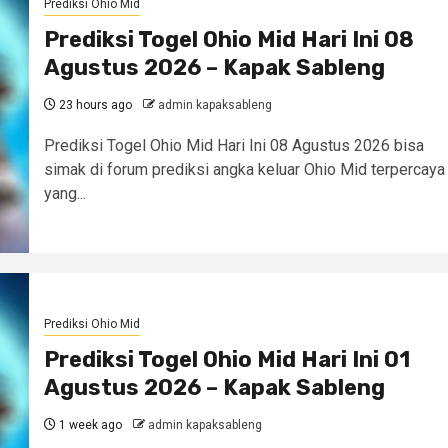
Prediksi Ohio Mid
Prediksi Togel Ohio Mid Hari Ini 08
Agustus 2026 – Kapak Sableng
23 hours ago
admin kapaksableng
Prediksi Togel Ohio Mid Hari Ini 08 Agustus 2026 bisa
simak di forum prediksi angka keluar Ohio Mid terpercaya
yang...
Prediksi Ohio Mid
Prediksi Togel Ohio Mid Hari Ini 01
Agustus 2026 – Kapak Sableng
1 week ago
admin kapaksableng