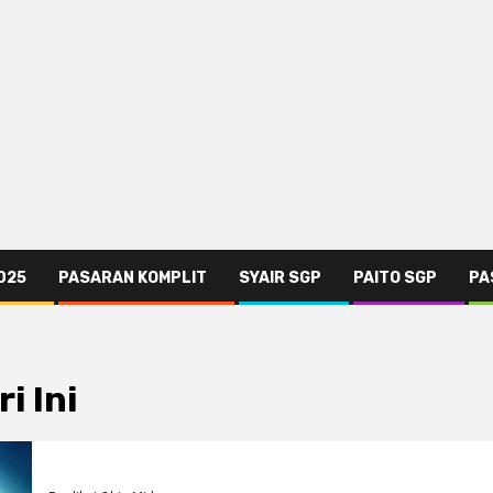
025
PASARAN KOMPLIT
SYAIR SGP
PAITO SGP
PA
i Ini