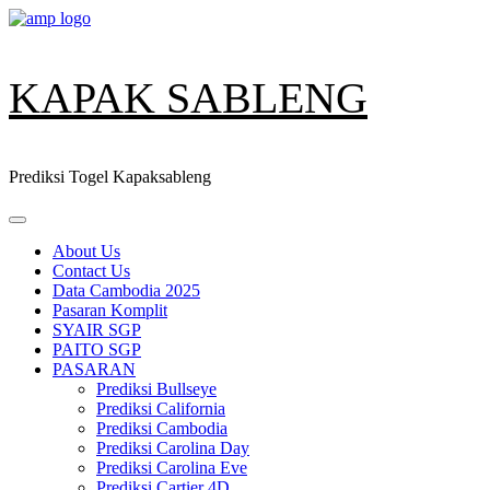
Skip
to
content
KAPAK SABLENG
Prediksi Togel Kapaksableng
Primary
Menu
About Us
Contact Us
Data Cambodia 2025
Pasaran Komplit
SYAIR SGP
PAITO SGP
PASARAN
Prediksi Bullseye
Prediksi California
Prediksi Cambodia
Prediksi Carolina Day
Prediksi Carolina Eve
Prediksi Cartier 4D