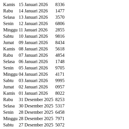
Kamis
15 Januari 2026
8336
Rabu
14 Januari 2026
1477
Selasa
13 Januari 2026
3570
Senin
12 Januari 2026
6806
Minggu
11 Januari 2026
2855
Sabtu
10 Januari 2026
9816
Jumat
09 Januari 2026
8434
Kamis
08 Januari 2026
5618
Rabu
07 Januari 2026
4854
Selasa
06 Januari 2026
1748
Senin
05 Januari 2026
9705
Minggu
04 Januari 2026
4171
Sabtu
03 Januari 2026
9995
Jumat
02 Januari 2026
0957
Kamis
01 Januari 2026
8022
Rabu
31 Desember 2025
8253
Selasa
30 Desember 2025
5317
Senin
28 Desember 2025
6458
Minggu
28 Desember 2025
7971
Sabtu
27 Desember 2025
5072