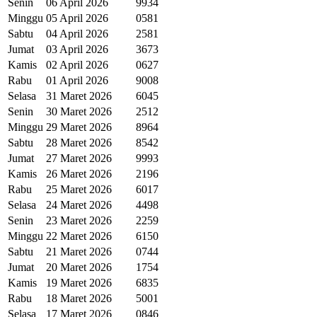
Senin
06 April 2026
9934
Minggu
05 April 2026
0581
Sabtu
04 April 2026
2581
Jumat
03 April 2026
3673
Kamis
02 April 2026
0627
Rabu
01 April 2026
9008
Selasa
31 Maret 2026
6045
Senin
30 Maret 2026
2512
Minggu
29 Maret 2026
8964
Sabtu
28 Maret 2026
8542
Jumat
27 Maret 2026
9993
Kamis
26 Maret 2026
2196
Rabu
25 Maret 2026
6017
Selasa
24 Maret 2026
4498
Senin
23 Maret 2026
2259
Minggu
22 Maret 2026
6150
Sabtu
21 Maret 2026
0744
Jumat
20 Maret 2026
1754
Kamis
19 Maret 2026
6835
Rabu
18 Maret 2026
5001
Selasa
17 Maret 2026
0846