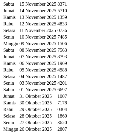
Sabtu
15 November 2025
8371
Jumat
14 November 2025
5710
Kamis
13 November 2025
1359
Rabu
12 November 2025
4833
Selasa
11 November 2025
0736
Senin
10 November 2025
7485
Minggu
09 November 2025
1506
Sabtu
08 November 2025
7563
Jumat
07 November 2025
8793
Kamis
06 November 2025
1969
Rabu
05 November 2025
4588
Selasa
04 November 2025
1487
Senin
03 November 2025
4201
Sabtu
01 November 2025
6697
Jumat
31 Oktober 2025
1007
Kamis
30 Oktober 2025
7178
Rabu
29 Oktober 2025
0304
Selasa
28 Oktober 2025
1860
Senin
27 Oktober 2025
3620
Minggu
26 Oktober 2025
2807