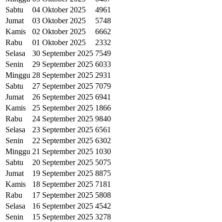
Sabtu
04 Oktober 2025
4961
Jumat
03 Oktober 2025
5748
Kamis
02 Oktober 2025
6662
Rabu
01 Oktober 2025
2332
Selasa
30 September 2025
7549
Senin
29 September 2025
6033
Minggu
28 September 2025
2931
Sabtu
27 September 2025
7079
Jumat
26 September 2025
6941
Kamis
25 September 2025
1866
Rabu
24 September 2025
9840
Selasa
23 September 2025
6561
Senin
22 September 2025
6302
Minggu
21 September 2025
1030
Sabtu
20 September 2025
5075
Jumat
19 September 2025
8875
Kamis
18 September 2025
7181
Rabu
17 September 2025
5808
Selasa
16 September 2025
4542
Senin
15 September 2025
3278