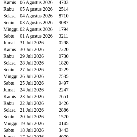
Kamis
06 Agustus 2026
4703
Rabu
05 Agustus 2026
2514
Selasa
04 Agustus 2026
8710
Senin
03 Agustus 2026
9087
Minggu
02 Agustus 2026
1794
Sabtu
01 Agustus 2026
3211
Jumat
31 Juli 2026
0298
Kamis
30 Juli 2026
7220
Rabu
29 Juli 2026
0730
Selasa
28 Juli 2026
1820
Senin
27 Juli 2026
0229
Minggu
26 Juli 2026
7535
Sabtu
25 Juli 2026
9497
Jumat
24 Juli 2026
2247
Kamis
23 Juli 2026
7651
Rabu
22 Juli 2026
0426
Selasa
21 Juli 2026
2886
Senin
20 Juli 2026
1570
Minggu
19 Juli 2026
0145
Sabtu
18 Juli 2026
3443
Jumat
17 Juli 2026
4070