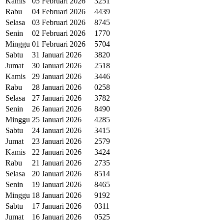
Kamis
05 Februari 2026
3251
Rabu
04 Februari 2026
4439
Selasa
03 Februari 2026
8745
Senin
02 Februari 2026
1770
Minggu
01 Februari 2026
5704
Sabtu
31 Januari 2026
3820
Jumat
30 Januari 2026
2518
Kamis
29 Januari 2026
3446
Rabu
28 Januari 2026
0258
Selasa
27 Januari 2026
3782
Senin
26 Januari 2026
8490
Minggu
25 Januari 2026
4285
Sabtu
24 Januari 2026
3415
Jumat
23 Januari 2026
2579
Kamis
22 Januari 2026
3424
Rabu
21 Januari 2026
2735
Selasa
20 Januari 2026
8514
Senin
19 Januari 2026
8465
Minggu
18 Januari 2026
9192
Sabtu
17 Januari 2026
0311
Jumat
16 Januari 2026
0525