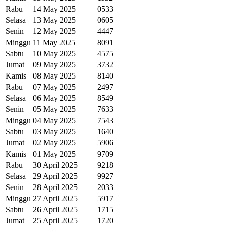
Rabu
14 May 2025
0533
Selasa
13 May 2025
0605
Senin
12 May 2025
4447
Minggu
11 May 2025
8091
Sabtu
10 May 2025
4575
Jumat
09 May 2025
3732
Kamis
08 May 2025
8140
Rabu
07 May 2025
2497
Selasa
06 May 2025
8549
Senin
05 May 2025
7633
Minggu
04 May 2025
7543
Sabtu
03 May 2025
1640
Jumat
02 May 2025
5906
Kamis
01 May 2025
9709
Rabu
30 April 2025
9218
Selasa
29 April 2025
9927
Senin
28 April 2025
2033
Minggu
27 April 2025
5917
Sabtu
26 April 2025
1715
Jumat
25 April 2025
1720