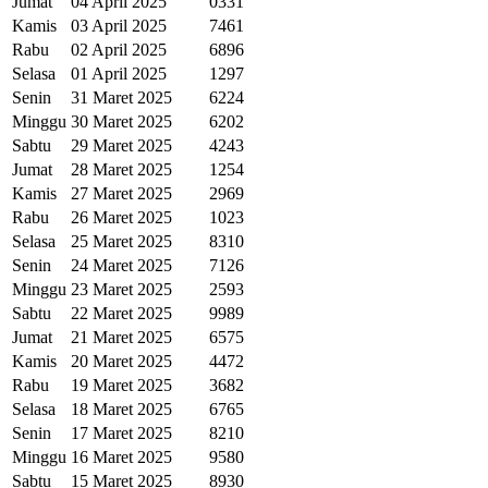
Jumat
04 April 2025
0331
Kamis
03 April 2025
7461
Rabu
02 April 2025
6896
Selasa
01 April 2025
1297
Senin
31 Maret 2025
6224
Minggu
30 Maret 2025
6202
Sabtu
29 Maret 2025
4243
Jumat
28 Maret 2025
1254
Kamis
27 Maret 2025
2969
Rabu
26 Maret 2025
1023
Selasa
25 Maret 2025
8310
Senin
24 Maret 2025
7126
Minggu
23 Maret 2025
2593
Sabtu
22 Maret 2025
9989
Jumat
21 Maret 2025
6575
Kamis
20 Maret 2025
4472
Rabu
19 Maret 2025
3682
Selasa
18 Maret 2025
6765
Senin
17 Maret 2025
8210
Minggu
16 Maret 2025
9580
Sabtu
15 Maret 2025
8930