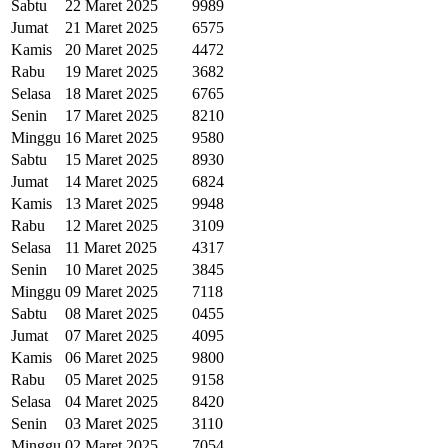
Sabtu
22 Maret 2025
9989
Jumat
21 Maret 2025
6575
Kamis
20 Maret 2025
4472
Rabu
19 Maret 2025
3682
Selasa
18 Maret 2025
6765
Senin
17 Maret 2025
8210
Minggu
16 Maret 2025
9580
Sabtu
15 Maret 2025
8930
Jumat
14 Maret 2025
6824
Kamis
13 Maret 2025
9948
Rabu
12 Maret 2025
3109
Selasa
11 Maret 2025
4317
Senin
10 Maret 2025
3845
Minggu
09 Maret 2025
7118
Sabtu
08 Maret 2025
0455
Jumat
07 Maret 2025
4095
Kamis
06 Maret 2025
9800
Rabu
05 Maret 2025
9158
Selasa
04 Maret 2025
8420
Senin
03 Maret 2025
3110
Minggu
02 Maret 2025
7054