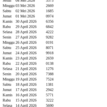
Senin
04 Mei 2026
5373
Minggu
03 Mei 2026
2669
Sabtu
02 Mei 2026
1685
Jumat
01 Mei 2026
0974
Kamis
30 April 2026
6356
Rabu
29 April 2026
6842
Selasa
28 April 2026
4222
Senin
27 April 2026
9282
Minggu
26 April 2026
0191
Sabtu
25 April 2026
8071
Jumat
24 April 2026
9918
Kamis
23 April 2026
2659
Rabu
22 April 2026
0138
Selasa
21 April 2026
1276
Senin
20 April 2026
7388
Minggu
19 April 2026
7524
Sabtu
18 April 2026
1381
Jumat
17 April 2026
2942
Kamis
16 April 2026
5771
Rabu
15 April 2026
3222
Selasa
14 April 2026
5690