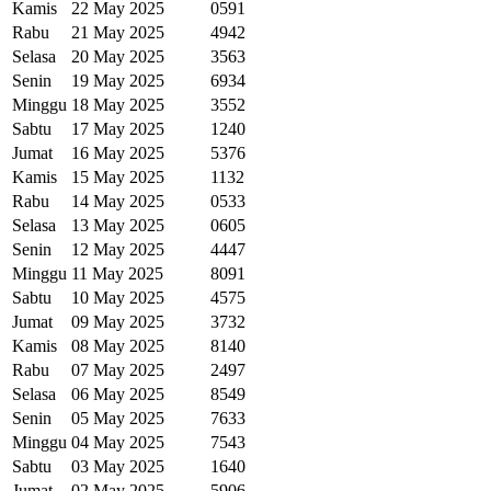
Kamis
22 May 2025
0591
Rabu
21 May 2025
4942
Selasa
20 May 2025
3563
Senin
19 May 2025
6934
Minggu
18 May 2025
3552
Sabtu
17 May 2025
1240
Jumat
16 May 2025
5376
Kamis
15 May 2025
1132
Rabu
14 May 2025
0533
Selasa
13 May 2025
0605
Senin
12 May 2025
4447
Minggu
11 May 2025
8091
Sabtu
10 May 2025
4575
Jumat
09 May 2025
3732
Kamis
08 May 2025
8140
Rabu
07 May 2025
2497
Selasa
06 May 2025
8549
Senin
05 May 2025
7633
Minggu
04 May 2025
7543
Sabtu
03 May 2025
1640
Jumat
02 May 2025
5906