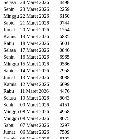
Selasa
24 Maret 2026
4498
Senin
23 Maret 2026
2259
Minggu
22 Maret 2026
6150
Sabtu
21 Maret 2026
0744
Jumat
20 Maret 2026
1754
Kamis
19 Maret 2026
6835
Rabu
18 Maret 2026
5001
Selasa
17 Maret 2026
0846
Senin
16 Maret 2026
6965
Minggu
15 Maret 2026
0586
Sabtu
14 Maret 2026
7958
Jumat
13 Maret 2026
3088
Kamis
12 Maret 2026
6099
Rabu
11 Maret 2026
4476
Selasa
10 Maret 2026
8043
Senin
09 Maret 2026
4151
Minggu
08 Maret 2026
4958
Minggu
08 Maret 2026
8075
Sabtu
07 Maret 2026
2297
Jumat
06 Maret 2026
7509
Kamis
05 Maret 2026
6102