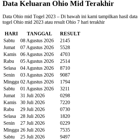
Data Keluaran Ohio Mid Terakhir
Data Ohio mid Togel 2023 – Di bawah ini kami tampilkan hasil data
togel Ohio mid 2023 atau result Ohio 7 hari terakhir
HARI
TANGGAL
RESULT
Sabtu
08 Agustus 2026
2145
Jumat
07 Agustus 2026
5528
Kamis
06 Agustus 2026
4703
Rabu
05 Agustus 2026
2514
Selasa
04 Agustus 2026
8710
Senin
03 Agustus 2026
9087
Minggu
02 Agustus 2026
1794
Sabtu
01 Agustus 2026
3211
Jumat
31 Juli 2026
0298
Kamis
30 Juli 2026
7220
Rabu
29 Juli 2026
0730
Selasa
28 Juli 2026
1820
Senin
27 Juli 2026
0229
Minggu
26 Juli 2026
7535
Sabtu
25 Juli 2026
9497