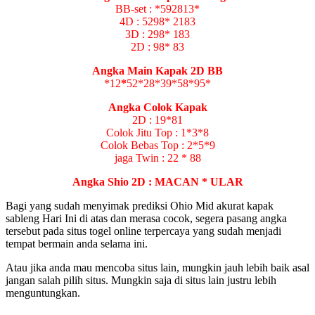
BB-set : *592813*
4D : 5298* 2183
3D : 298* 183
2D : 98* 83
Angka Main Kapak 2D BB
*12
*
52*28*39*58*95*
Angka Colok Kapak
2D : 19*81
Colok Jitu Top : 1*3*8
Colok Bebas Top : 2*5*9
jaga Twin : 22 * 88
Angka Shio 2D : MACAN * ULAR
Bagi yang sudah menyimak prediksi Ohio Mid akurat kapak
sableng Hari Ini di atas dan merasa cocok, segera pasang angka
tersebut pada situs togel online terpercaya yang sudah menjadi
tempat bermain anda selama ini.
Atau jika anda mau mencoba situs lain, mungkin jauh lebih baik asal
jangan salah pilih situs. Mungkin saja di situs lain justru lebih
menguntungkan.