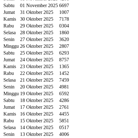
Sabtu
01 November 2025
6697
Jumat
31 Oktober 2025
1007
Kamis
30 Oktober 2025
7178
Rabu
29 Oktober 2025
0304
Selasa
28 Oktober 2025
1860
Senin
27 Oktober 2025
3620
Minggu
26 Oktober 2025
2807
Sabtu
25 Oktober 2025
6293
Jumat
24 Oktober 2025
8757
Kamis
23 Oktober 2025
1365
Rabu
22 Oktober 2025
1452
Selasa
21 Oktober 2025
7459
Senin
20 Oktober 2025
4981
Minggu
19 Oktober 2025
6592
Sabtu
18 Oktober 2025
4286
Jumat
17 Oktober 2025
2761
Kamis
16 Oktober 2025
4455
Rabu
15 Oktober 2025
5851
Selasa
14 Oktober 2025
0517
Senin
13 Oktober 2025
4006