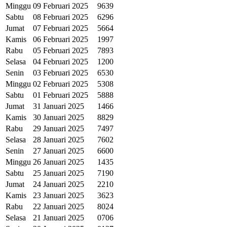
Minggu
09 Februari 2025
9639
Sabtu
08 Februari 2025
6296
Jumat
07 Februari 2025
5664
Kamis
06 Februari 2025
1997
Rabu
05 Februari 2025
7893
Selasa
04 Februari 2025
1200
Senin
03 Februari 2025
6530
Minggu
02 Februari 2025
5308
Sabtu
01 Februari 2025
5888
Jumat
31 Januari 2025
1466
Kamis
30 Januari 2025
8829
Rabu
29 Januari 2025
7497
Selasa
28 Januari 2025
7602
Senin
27 Januari 2025
6600
Minggu
26 Januari 2025
1435
Sabtu
25 Januari 2025
7190
Jumat
24 Januari 2025
2210
Kamis
23 Januari 2025
3623
Rabu
22 Januari 2025
8024
Selasa
21 Januari 2025
0706