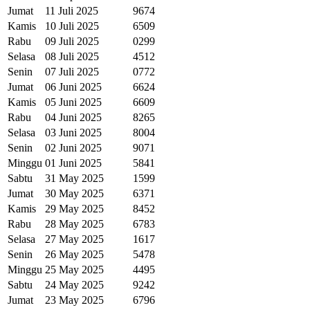
Jumat
11 Juli 2025
9674
Kamis
10 Juli 2025
6509
Rabu
09 Juli 2025
0299
Selasa
08 Juli 2025
4512
Senin
07 Juli 2025
0772
Jumat
06 Juni 2025
6624
Kamis
05 Juni 2025
6609
Rabu
04 Juni 2025
8265
Selasa
03 Juni 2025
8004
Senin
02 Juni 2025
9071
Minggu
01 Juni 2025
5841
Sabtu
31 May 2025
1599
Jumat
30 May 2025
6371
Kamis
29 May 2025
8452
Rabu
28 May 2025
6783
Selasa
27 May 2025
1617
Senin
26 May 2025
5478
Minggu
25 May 2025
4495
Sabtu
24 May 2025
9242
Jumat
23 May 2025
6796