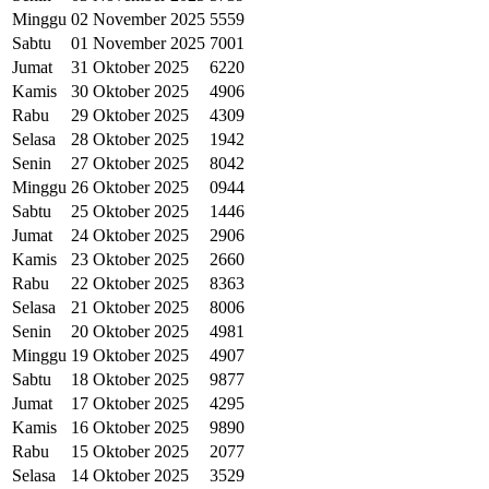
Minggu
02 November 2025
5559
Sabtu
01 November 2025
7001
Jumat
31 Oktober 2025
6220
Kamis
30 Oktober 2025
4906
Rabu
29 Oktober 2025
4309
Selasa
28 Oktober 2025
1942
Senin
27 Oktober 2025
8042
Minggu
26 Oktober 2025
0944
Sabtu
25 Oktober 2025
1446
Jumat
24 Oktober 2025
2906
Kamis
23 Oktober 2025
2660
Rabu
22 Oktober 2025
8363
Selasa
21 Oktober 2025
8006
Senin
20 Oktober 2025
4981
Minggu
19 Oktober 2025
4907
Sabtu
18 Oktober 2025
9877
Jumat
17 Oktober 2025
4295
Kamis
16 Oktober 2025
9890
Rabu
15 Oktober 2025
2077
Selasa
14 Oktober 2025
3529