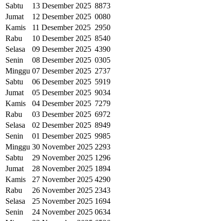
Sabtu
13 Desember 2025
8873
Jumat
12 Desember 2025
0080
Kamis
11 Desember 2025
2950
Rabu
10 Desember 2025
8540
Selasa
09 Desember 2025
4390
Senin
08 Desember 2025
0305
Minggu
07 Desember 2025
2737
Sabtu
06 Desember 2025
5919
Jumat
05 Desember 2025
9034
Kamis
04 Desember 2025
7279
Rabu
03 Desember 2025
6972
Selasa
02 Desember 2025
8949
Senin
01 Desember 2025
9985
Minggu
30 November 2025
2293
Sabtu
29 November 2025
1296
Jumat
28 November 2025
1894
Kamis
27 November 2025
4290
Rabu
26 November 2025
2343
Selasa
25 November 2025
1694
Senin
24 November 2025
0634