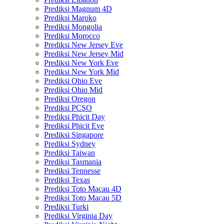
Prediksi Magnum 4D
Prediksi Maroko
Prediksi Mongolia
Prediksi Morocco
Prediksi New Jersey Eve
Prediksi New Jersey Mid
Prediksi New York Eve
Prediksi New York Mid
Prediksi Ohio Eve
Prediksi Ohio Mid
Prediksi Oregon
Prediksi PCSO
Prediksi Phicit Day
Prediksi Phicit Eve
Prediksi Singapore
Prediksi Sydney
Prediksi Taiwan
Prediksi Tasmania
Prediksi Tennesse
Prediksi Texas
Prediksi Toto Macau 4D
Prediksi Toto Macau 5D
Prediksi Turki
Prediksi Virginia Day