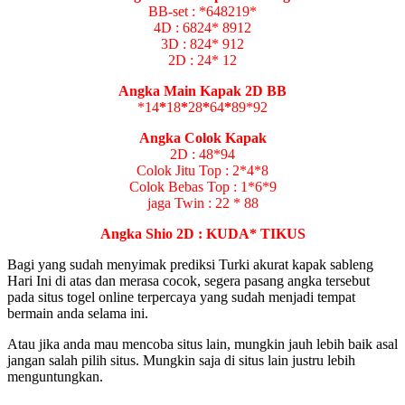
BB-set : *648219*
4D : 6824* 8912
3D : 824* 912
2D : 24* 12
Angka Main Kapak 2D BB
*14
*
18
*
28
*
64
*
89*92
Angka Colok Kapak
2D : 48*94
Colok Jitu Top : 2*4*8
Colok Bebas Top : 1*6*9
jaga Twin : 22 * 88
Angka Shio 2D : KUDA* TIKUS
Bagi yang sudah menyimak prediksi Turki akurat kapak sableng
Hari Ini di atas dan merasa cocok, segera pasang angka tersebut
pada situs togel online terpercaya yang sudah menjadi tempat
bermain anda selama ini.
Atau jika anda mau mencoba situs lain, mungkin jauh lebih baik asal
jangan salah pilih situs. Mungkin saja di situs lain justru lebih
menguntungkan.