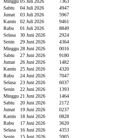
Minggu
05 Juli 2026
7363
Sabtu
04 Juli 2026
4947
Jumat
03 Juli 2026
5967
Kamis
02 Juli 2026
9461
Rabu
01 Juli 2026
8849
Selasa
30 Juni 2026
2924
Senin
29 Juni 2026
4364
Minggu
28 Juni 2026
0016
Sabtu
27 Juni 2026
9180
Jumat
26 Juni 2026
1482
Kamis
25 Juni 2026
4320
Rabu
24 Juni 2026
7047
Selasa
23 Juni 2026
6037
Senin
22 Juni 2026
1393
Minggu
21 Juni 2026
1464
Sabtu
20 Juni 2026
2172
Jumat
19 Juni 2026
0237
Kamis
18 Juni 2026
0828
Rabu
17 Juni 2026
3620
Selasa
16 Juni 2026
4353
Senin
15 Juni 2026
5905