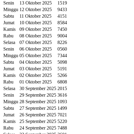
Senin
13 Oktober 2025
1519
Minggu
12 Oktober 2025
9433
Sabtu
11 Oktober 2025
4151
Jumat
10 Oktober 2025
8584
Kamis
09 Oktober 2025
7450
Rabu
08 Oktober 2025
9004
Selasa
07 Oktober 2025
8226
Senin
06 Oktober 2025
0560
Minggu
05 Oktober 2025
7344
Sabtu
04 Oktober 2025
5098
Jumat
03 Oktober 2025
5191
Kamis
02 Oktober 2025
5266
Rabu
01 Oktober 2025
6808
Selasa
30 September 2025
2015
Senin
29 September 2025
3616
Minggu
28 September 2025
1093
Sabtu
27 September 2025
1499
Jumat
26 September 2025
7021
Kamis
25 September 2025
5220
Rabu
24 September 2025
7488