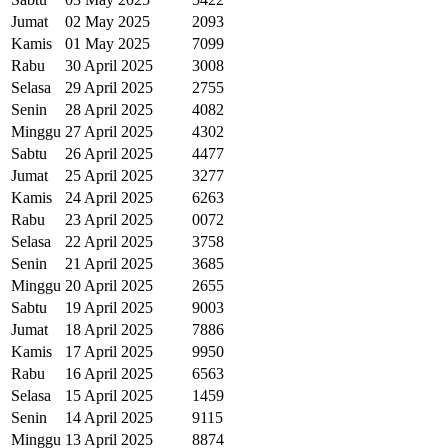
Jumat
02 May 2025
2093
Kamis
01 May 2025
7099
Rabu
30 April 2025
3008
Selasa
29 April 2025
2755
Senin
28 April 2025
4082
Minggu
27 April 2025
4302
Sabtu
26 April 2025
4477
Jumat
25 April 2025
3277
Kamis
24 April 2025
6263
Rabu
23 April 2025
0072
Selasa
22 April 2025
3758
Senin
21 April 2025
3685
Minggu
20 April 2025
2655
Sabtu
19 April 2025
9003
Jumat
18 April 2025
7886
Kamis
17 April 2025
9950
Rabu
16 April 2025
6563
Selasa
15 April 2025
1459
Senin
14 April 2025
9115
Minggu
13 April 2025
8874