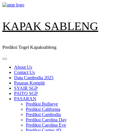
Skip
to
content
KAPAK SABLENG
Prediksi Togel Kapaksableng
Primary
Menu
About Us
Contact Us
Data Cambodia 2025
Pasaran Komplit
SYAIR SGP
PAITO SGP
PASARAN
Prediksi Bullseye
Prediksi California
Prediksi Cambodia
Prediksi Carolina Day
Prediksi Carolina Eve
Prediksi Cartier 4D