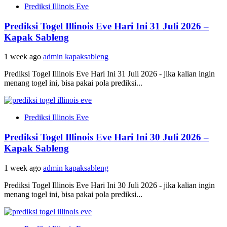
Prediksi Illinois Eve
Prediksi Togel Illinois Eve Hari Ini 31 Juli 2026 –
Kapak Sableng
1 week ago
admin kapaksableng
Prediksi Togel Illinois Eve Hari Ini 31 Juli 2026 - jika kalian ingin
menang togel ini, bisa pakai pola prediksi...
Prediksi Illinois Eve
Prediksi Togel Illinois Eve Hari Ini 30 Juli 2026 –
Kapak Sableng
1 week ago
admin kapaksableng
Prediksi Togel Illinois Eve Hari Ini 30 Juli 2026 - jika kalian ingin
menang togel ini, bisa pakai pola prediksi...