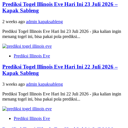
Prediksi Togel Illinois Eve Hari Ini 23 Juli 2026 –
Kapak Sableng
2 weeks ago
admin kapaksableng
Prediksi Togel Illinois Eve Hari Ini 23 Juli 2026 - jika kalian ingin
menang togel ini, bisa pakai pola prediksi...
Prediksi Illinois Eve
Prediksi Togel Illinois Eve Hari Ini 22 Juli 2026 –
Kapak Sableng
3 weeks ago
admin kapaksableng
Prediksi Togel Illinois Eve Hari Ini 22 Juli 2026 - jika kalian ingin
menang togel ini, bisa pakai pola prediksi...
Prediksi Illinois Eve