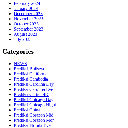
February 2024
January 2024
December 2023
November 2023
October 2023
September 2023
August 2023
July 2023
Categories
NEWS
Prediksi Bullseye
Prediksi California
Prediksi Cambodia
Prediksi Carolina Day
Prediksi Carolina Eve
Prediksi Cartier 4D
Prediksi Chicago Day
Prediksi Chicago Night
Prediksi China
Prediksi Corazon Mid
Prediksi Corazon Mor
Prediksi Florida Eve