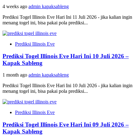
4 weeks ago
admin kapaksableng
Prediksi Togel Illinois Eve Hari Ini 11 Juli 2026 - jika kalian ingin
menang togel ini, bisa pakai pola prediksi...
Prediksi Illinois Eve
Prediksi Togel Illinois Eve Hari Ini 10 Juli 2026 –
Kapak Sableng
1 month ago
admin kapaksableng
Prediksi Togel Illinois Eve Hari Ini 10 Juli 2026 - jika kalian ingin
menang togel ini, bisa pakai pola prediksi...
Prediksi Illinois Eve
Prediksi Togel Illinois Eve Hari Ini 09 Juli 2026 –
Kapak Sableng