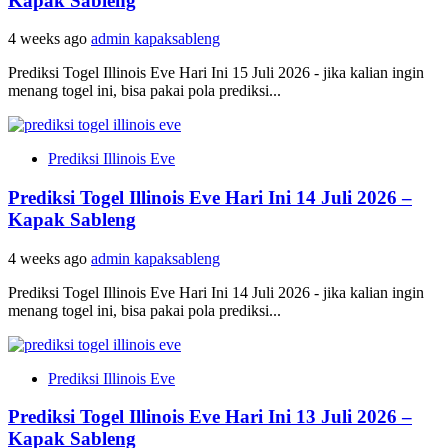
Kapak Sableng
4 weeks ago
admin kapaksableng
Prediksi Togel Illinois Eve Hari Ini 15 Juli 2026 - jika kalian ingin
menang togel ini, bisa pakai pola prediksi...
Prediksi Illinois Eve
Prediksi Togel Illinois Eve Hari Ini 14 Juli 2026 –
Kapak Sableng
4 weeks ago
admin kapaksableng
Prediksi Togel Illinois Eve Hari Ini 14 Juli 2026 - jika kalian ingin
menang togel ini, bisa pakai pola prediksi...
Prediksi Illinois Eve
Prediksi Togel Illinois Eve Hari Ini 13 Juli 2026 –
Kapak Sableng