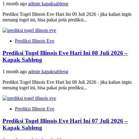
1 month ago
admin kapaksableng
Prediksi Togel Illinois Eve Hari Ini 09 Juli 2026 - jika kalian ingin
menang togel ini, bisa pakai pola prediksi...
Prediksi Illinois Eve
Prediksi Togel Illinois Eve Hari Ini 08 Juli 2026 –
Kapak Sableng
1 month ago
admin kapaksableng
Prediksi Togel Illinois Eve Hari Ini 08 Juli 2026 - jika kalian ingin
menang togel ini, bisa pakai pola prediksi...
Prediksi Illinois Eve
Prediksi Togel Illinois Eve Hari Ini 07 Juli 2026 –
Kapak Sableng