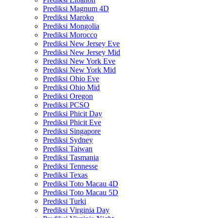
Prediksi Magnum 4D
Prediksi Maroko
Prediksi Mongolia
Prediksi Morocco
Prediksi New Jersey Eve
Prediksi New Jersey Mid
Prediksi New York Eve
Prediksi New York Mid
Prediksi Ohio Eve
Prediksi Ohio Mid
Prediksi Oregon
Prediksi PCSO
Prediksi Phicit Day
Prediksi Phicit Eve
Prediksi Singapore
Prediksi Sydney
Prediksi Taiwan
Prediksi Tasmania
Prediksi Tennesse
Prediksi Texas
Prediksi Toto Macau 4D
Prediksi Toto Macau 5D
Prediksi Turki
Prediksi Virginia Day