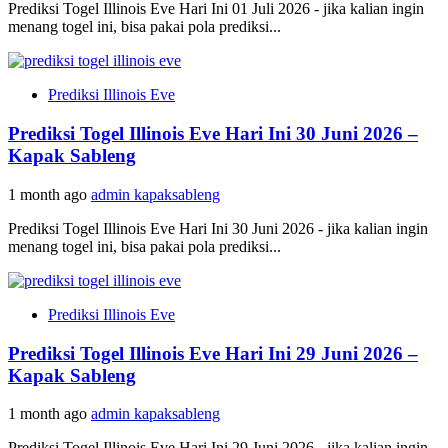
Prediksi Togel Illinois Eve Hari Ini 01 Juli 2026 - jika kalian ingin
menang togel ini, bisa pakai pola prediksi...
Prediksi Illinois Eve
Prediksi Togel Illinois Eve Hari Ini 30 Juni 2026 –
Kapak Sableng
1 month ago
admin kapaksableng
Prediksi Togel Illinois Eve Hari Ini 30 Juni 2026 - jika kalian ingin
menang togel ini, bisa pakai pola prediksi...
Prediksi Illinois Eve
Prediksi Togel Illinois Eve Hari Ini 29 Juni 2026 –
Kapak Sableng
1 month ago
admin kapaksableng
Prediksi Togel Illinois Eve Hari Ini 29 Juni 2026 - jika kalian ingin