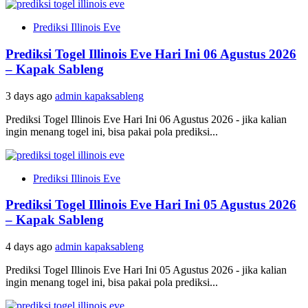
Prediksi Illinois Eve
Prediksi Togel Illinois Eve Hari Ini 06 Agustus 2026
– Kapak Sableng
3 days ago
admin kapaksableng
Prediksi Togel Illinois Eve Hari Ini 06 Agustus 2026 - jika kalian
ingin menang togel ini, bisa pakai pola prediksi...
Prediksi Illinois Eve
Prediksi Togel Illinois Eve Hari Ini 05 Agustus 2026
– Kapak Sableng
4 days ago
admin kapaksableng
Prediksi Togel Illinois Eve Hari Ini 05 Agustus 2026 - jika kalian
ingin menang togel ini, bisa pakai pola prediksi...