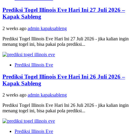
Prediksi Togel Illinois Eve Hari Ini 27 Juli 2026 –
Kapak Sableng
2 weeks ago
admin kapaksableng
Prediksi Togel Illinois Eve Hari Ini 27 Juli 2026 - jika kalian ingin
menang togel ini, bisa pakai pola prediksi...
Prediksi Illinois Eve
Prediksi Togel Illinois Eve Hari Ini 26 Juli 2026 –
Kapak Sableng
2 weeks ago
admin kapaksableng
Prediksi Togel Illinois Eve Hari Ini 26 Juli 2026 - jika kalian ingin
menang togel ini, bisa pakai pola prediksi...
Prediksi Illinois Eve