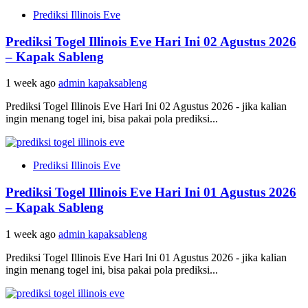
Prediksi Illinois Eve
Prediksi Togel Illinois Eve Hari Ini 02 Agustus 2026
– Kapak Sableng
1 week ago
admin kapaksableng
Prediksi Togel Illinois Eve Hari Ini 02 Agustus 2026 - jika kalian
ingin menang togel ini, bisa pakai pola prediksi...
Prediksi Illinois Eve
Prediksi Togel Illinois Eve Hari Ini 01 Agustus 2026
– Kapak Sableng
1 week ago
admin kapaksableng
Prediksi Togel Illinois Eve Hari Ini 01 Agustus 2026 - jika kalian
ingin menang togel ini, bisa pakai pola prediksi...