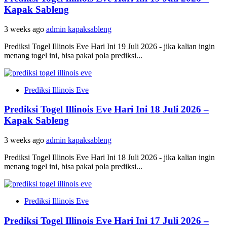
Kapak Sableng
3 weeks ago
admin kapaksableng
Prediksi Togel Illinois Eve Hari Ini 19 Juli 2026 - jika kalian ingin
menang togel ini, bisa pakai pola prediksi...
Prediksi Illinois Eve
Prediksi Togel Illinois Eve Hari Ini 18 Juli 2026 –
Kapak Sableng
3 weeks ago
admin kapaksableng
Prediksi Togel Illinois Eve Hari Ini 18 Juli 2026 - jika kalian ingin
menang togel ini, bisa pakai pola prediksi...
Prediksi Illinois Eve
Prediksi Togel Illinois Eve Hari Ini 17 Juli 2026 –