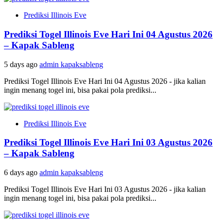
Prediksi Illinois Eve
Prediksi Togel Illinois Eve Hari Ini 04 Agustus 2026
– Kapak Sableng
5 days ago
admin kapaksableng
Prediksi Togel Illinois Eve Hari Ini 04 Agustus 2026 - jika kalian
ingin menang togel ini, bisa pakai pola prediksi...
Prediksi Illinois Eve
Prediksi Togel Illinois Eve Hari Ini 03 Agustus 2026
– Kapak Sableng
6 days ago
admin kapaksableng
Prediksi Togel Illinois Eve Hari Ini 03 Agustus 2026 - jika kalian
ingin menang togel ini, bisa pakai pola prediksi...