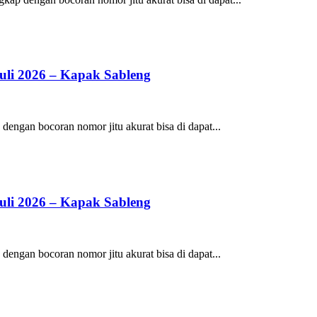
Juli 2026 – Kapak Sableng
dengan bocoran nomor jitu akurat bisa di dapat...
Juli 2026 – Kapak Sableng
dengan bocoran nomor jitu akurat bisa di dapat...