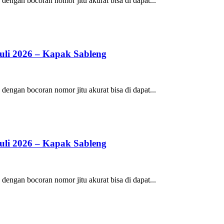
dengan bocoran nomor jitu akurat bisa di dapat...
Juli 2026 – Kapak Sableng
dengan bocoran nomor jitu akurat bisa di dapat...
Juli 2026 – Kapak Sableng
dengan bocoran nomor jitu akurat bisa di dapat...