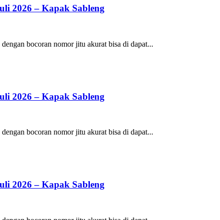
Juli 2026 – Kapak Sableng
dengan bocoran nomor jitu akurat bisa di dapat...
Juli 2026 – Kapak Sableng
dengan bocoran nomor jitu akurat bisa di dapat...
Juli 2026 – Kapak Sableng