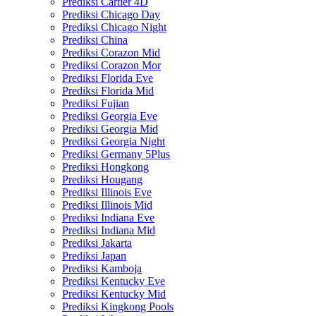
Prediksi Cartier 4D
Prediksi Chicago Day
Prediksi Chicago Night
Prediksi China
Prediksi Corazon Mid
Prediksi Corazon Mor
Prediksi Florida Eve
Prediksi Florida Mid
Prediksi Fujian
Prediksi Georgia Eve
Prediksi Georgia Mid
Prediksi Georgia Night
Prediksi Germany 5Plus
Prediksi Hongkong
Prediksi Hougang
Prediksi Illinois Eve
Prediksi Illinois Mid
Prediksi Indiana Eve
Prediksi Indiana Mid
Prediksi Jakarta
Prediksi Japan
Prediksi Kamboja
Prediksi Kentucky Eve
Prediksi Kentucky Mid
Prediksi Kingkong Pools