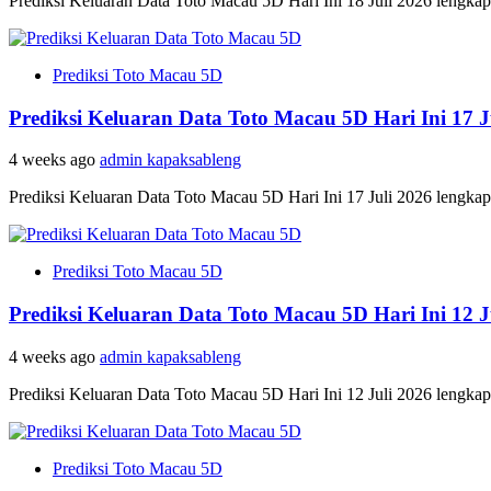
Prediksi Keluaran Data Toto Macau 5D Hari Ini 18 Juli 2026 lengkap 
Prediksi Toto Macau 5D
Prediksi Keluaran Data Toto Macau 5D Hari Ini 17 
4 weeks ago
admin kapaksableng
Prediksi Keluaran Data Toto Macau 5D Hari Ini 17 Juli 2026 lengkap 
Prediksi Toto Macau 5D
Prediksi Keluaran Data Toto Macau 5D Hari Ini 12 
4 weeks ago
admin kapaksableng
Prediksi Keluaran Data Toto Macau 5D Hari Ini 12 Juli 2026 lengkap 
Prediksi Toto Macau 5D