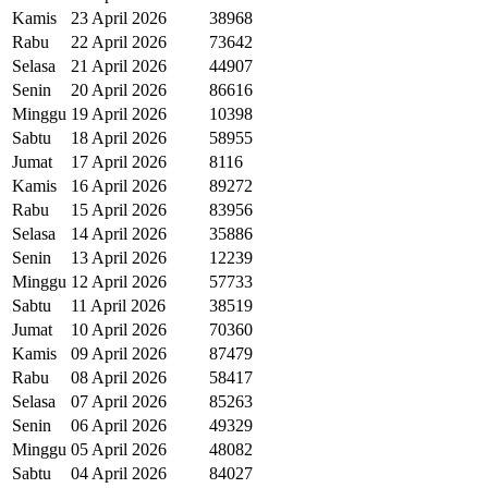
Kamis
23 April 2026
38968
Rabu
22 April 2026
73642
Selasa
21 April 2026
44907
Senin
20 April 2026
86616
Minggu
19 April 2026
10398
Sabtu
18 April 2026
58955
Jumat
17 April 2026
8116
Kamis
16 April 2026
89272
Rabu
15 April 2026
83956
Selasa
14 April 2026
35886
Senin
13 April 2026
12239
Minggu
12 April 2026
57733
Sabtu
11 April 2026
38519
Jumat
10 April 2026
70360
Kamis
09 April 2026
87479
Rabu
08 April 2026
58417
Selasa
07 April 2026
85263
Senin
06 April 2026
49329
Minggu
05 April 2026
48082
Sabtu
04 April 2026
84027