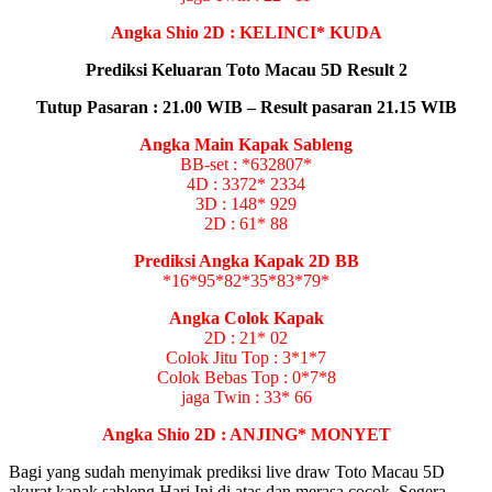
Angka Shio 2D : KELINCI* KUDA
Prediksi Keluaran Toto Macau 5D Result 2
Tutup Pasaran : 21.00 WIB – Result pasaran 21.15 WIB
Angka Main Kapak Sableng
BB-set : *632807*
4D : 3372* 2334
3D : 148* 929
2D : 61* 88
Prediksi Angka Kapak 2D BB
*16*95*82*35*83*79*
Angka Colok Kapak
2D : 21* 02
Colok Jitu Top : 3*1*7
Colok Bebas Top : 0*7*8
jaga Twin : 33* 66
Angka Shio 2D : ANJING* MONYET
Bagi yang sudah menyimak prediksi live draw Toto Macau 5D
akurat kapak sableng Hari Ini di atas dan merasa cocok. Segera