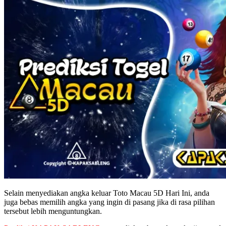
Selain menyediakan angka keluar Toto Macau 5D Hari Ini, anda
juga bebas memilih angka yang ingin di pasang jika di rasa pilihan
tersebut lebih menguntungkan.