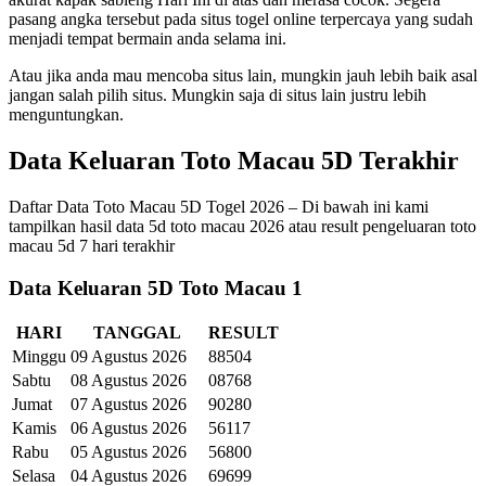
pasang angka tersebut pada situs togel online terpercaya yang sudah
menjadi tempat bermain anda selama ini.
Atau jika anda mau mencoba situs lain, mungkin jauh lebih baik asal
jangan salah pilih situs. Mungkin saja di situs lain justru lebih
menguntungkan.
Data Keluaran Toto Macau 5D Terakhir
Daftar Data Toto Macau 5D Togel 2026 – Di bawah ini kami
tampilkan hasil data 5d toto macau 2026 atau result pengeluaran toto
macau 5d 7 hari terakhir
Data Keluaran 5D Toto Macau 1
HARI
TANGGAL
RESULT
Minggu
09 Agustus 2026
88504
Sabtu
08 Agustus 2026
08768
Jumat
07 Agustus 2026
90280
Kamis
06 Agustus 2026
56117
Rabu
05 Agustus 2026
56800
Selasa
04 Agustus 2026
69699