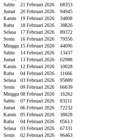
Sabtu
21 Februari 2026
68353
Jumat
20 Februari 2026
94945
Kamis
19 Februari 2026
34808
Rabu
18 Februari 2026
38826
Selasa
17 Februari 2026
89372
Senin
16 Februari 2026
79556
Minggu
15 Februari 2026
44096
Sabtu
14 Februari 2026
13437
Jumat
13 Februari 2026
02988
Kamis
12 Februari 2026
10028
Rabu
04 Februari 2026
11666
Selasa
03 Februari 2026
95889
Senin
09 Februari 2026
66639
Minggu
08 Februari 2026
16262
Sabtu
07 Februari 2026
83211
Jumat
06 Februari 2026
72232
Kamis
05 Februari 2026
38828
Rabu
04 Februari 2026
05613
Selasa
03 Februari 2026
67331
Senin
02 Februari 2026
96463