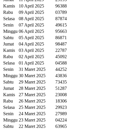
Kamis
10 April 2025
96388
Rabu
09 April 2025
03789
Selasa
08 April 2025
87874
Senin
07 April 2025
49615
Minggu
06 April 2025
95663
Sabtu
05 April 2025
86871
Jumat
04 April 2025
98487
Kamis
03 April 2025
22787
Rabu
02 April 2025
45092
Selasa
01 April 2025
04588
Senin
31 Maret 2025
44252
Minggu
30 Maret 2025
43836
Sabtu
29 Maret 2025
73435
Jumat
28 Maret 2025
51287
Kamis
27 Maret 2025
23008
Rabu
26 Maret 2025
18306
Selasa
25 Maret 2025
29923
Senin
24 Maret 2025
27989
Minggu
23 Maret 2025
04224
Sabtu
22 Maret 2025
63965