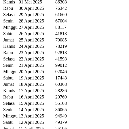
Kamis
01 Mei 2025
86308
Rabu
30 April 2025
76342
Selasa
29 April 2025
61660
Senin
28 April 2025
67004
Minggu
27 April 2025
88117
Sabtu
26 April 2025
41818
Jumat
25 April 2025
70085
Kamis
24 April 2025
78219
Rabu
23 April 2025
92818
Selasa
22 April 2025
41598
Senin
21 April 2025
99012
Minggu
20 April 2025
02046
Sabtu
19 April 2025
17448
Jumat
18 April 2025
60368
Kamis
17 April 2025
28286
Rabu
16 April 2025
20769
Selasa
15 April 2025
55108
Senin
14 April 2025
86065
Minggu
13 April 2025
94949
Sabtu
12 April 2025
49379
Jumat
11 April 2025
25195