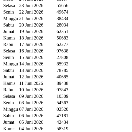
Selasa
23 Juni 2026
55656
Senin
22 Juni 2026
49674
Minggu
21 Juni 2026
38434
Sabtu
20 Juni 2026
28034
Jumat
19 Juni 2026
62351
Kamis
18 Juni 2026
50683
Rabu
17 Juni 2026
62277
Selasa
16 Juni 2026
97638
Senin
15 Juni 2026
27808
Minggu
14 Juni 2026
85932
Sabtu
13 Juni 2026
78785
Jumat
12 Juni 2026
40685
Kamis
11 Juni 2026
89438
Rabu
10 Juni 2026
97843
Selasa
09 Juni 2026
10309
Senin
08 Juni 2026
54563
Minggu
07 Juni 2026
02520
Sabtu
06 Juni 2026
47181
Jumat
05 Juni 2026
42434
Kamis
04 Juni 2026
58319