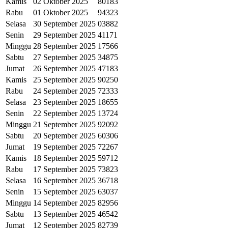
Kamis
02 Oktober 2025
80183
Rabu
01 Oktober 2025
94323
Selasa
30 September 2025
03882
Senin
29 September 2025
41171
Minggu
28 September 2025
17566
Sabtu
27 September 2025
34875
Jumat
26 September 2025
47183
Kamis
25 September 2025
90250
Rabu
24 September 2025
72333
Selasa
23 September 2025
18655
Senin
22 September 2025
13724
Minggu
21 September 2025
92092
Sabtu
20 September 2025
60306
Jumat
19 September 2025
72267
Kamis
18 September 2025
59712
Rabu
17 September 2025
73823
Selasa
16 September 2025
36718
Senin
15 September 2025
63037
Minggu
14 September 2025
82956
Sabtu
13 September 2025
46542
Jumat
12 September 2025
82739