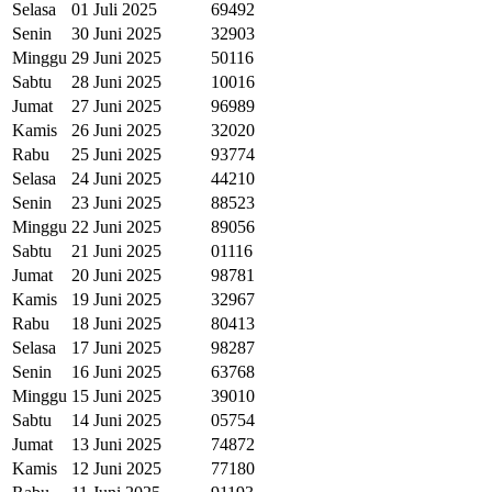
Selasa
01 Juli 2025
69492
Senin
30 Juni 2025
32903
Minggu
29 Juni 2025
50116
Sabtu
28 Juni 2025
10016
Jumat
27 Juni 2025
96989
Kamis
26 Juni 2025
32020
Rabu
25 Juni 2025
93774
Selasa
24 Juni 2025
44210
Senin
23 Juni 2025
88523
Minggu
22 Juni 2025
89056
Sabtu
21 Juni 2025
01116
Jumat
20 Juni 2025
98781
Kamis
19 Juni 2025
32967
Rabu
18 Juni 2025
80413
Selasa
17 Juni 2025
98287
Senin
16 Juni 2025
63768
Minggu
15 Juni 2025
39010
Sabtu
14 Juni 2025
05754
Jumat
13 Juni 2025
74872
Kamis
12 Juni 2025
77180