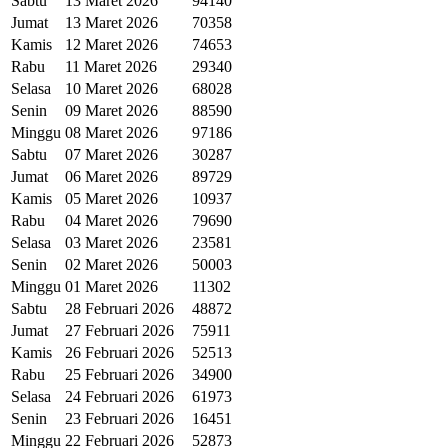
Sabtu
13 Maret 2026
94140
Jumat
13 Maret 2026
70358
Kamis
12 Maret 2026
74653
Rabu
11 Maret 2026
29340
Selasa
10 Maret 2026
68028
Senin
09 Maret 2026
88590
Minggu
08 Maret 2026
97186
Sabtu
07 Maret 2026
30287
Jumat
06 Maret 2026
89729
Kamis
05 Maret 2026
10937
Rabu
04 Maret 2026
79690
Selasa
03 Maret 2026
23581
Senin
02 Maret 2026
50003
Minggu
01 Maret 2026
11302
Sabtu
28 Februari 2026
48872
Jumat
27 Februari 2026
75911
Kamis
26 Februari 2026
52513
Rabu
25 Februari 2026
34900
Selasa
24 Februari 2026
61973
Senin
23 Februari 2026
16451
Minggu
22 Februari 2026
52873