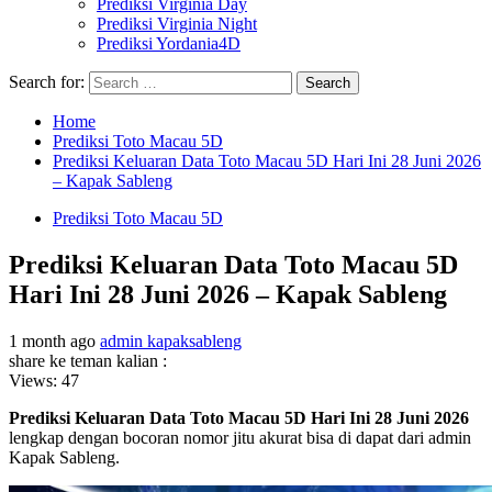
Prediksi Virginia Day
Prediksi Virginia Night
Prediksi Yordania4D
Search for:
Home
Prediksi Toto Macau 5D
Prediksi Keluaran Data Toto Macau 5D Hari Ini 28 Juni 2026
– Kapak Sableng
Prediksi Toto Macau 5D
Prediksi Keluaran Data Toto Macau 5D
Hari Ini 28 Juni 2026 – Kapak Sableng
1 month ago
admin kapaksableng
share ke teman kalian :
Views:
47
Prediksi Keluaran Data Toto Macau 5D Hari Ini 28 Juni 2026
lengkap dengan bocoran nomor jitu akurat bisa di dapat dari admin
Kapak Sableng.