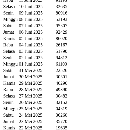
Rabu
11 Juni 2025
91193
Selasa
10 Juni 2025
32635
Senin
09 Juni 2025
80916
Minggu
08 Juni 2025
53193
Sabtu
07 Juni 2025
95307
Jumat
06 Juni 2025
92429
Kamis
05 Juni 2025
86020
Rabu
04 Juni 2025
26167
Selasa
03 Juni 2025
51790
Senin
02 Juni 2025
94812
Minggu
01 Juni 2025
61100
Sabtu
31 Mei 2025
22526
Jumat
30 Mei 2025
30301
Kamis
29 Mei 2025
46296
Rabu
28 Mei 2025
49390
Selasa
27 Mei 2025
30482
Senin
26 Mei 2025
32152
Minggu
25 Mei 2025
04319
Sabtu
24 Mei 2025
36260
Jumat
23 Mei 2025
35770
Kamis
22 Mei 2025
19635