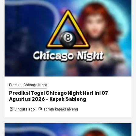
Prediksi Chicago Night
Prediksi Togel Chicago Night Hari Ini 07
Agustus 2026 – Kapak Sableng
8 hours ago
admin kapaksableng