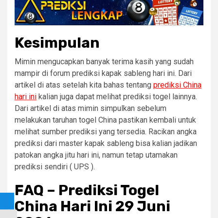
Kesimpulan
Mimin mengucapkan banyak terima kasih yang sudah
mampir di forum prediksi kapak sableng hari ini. Dari
artikel di atas setelah kita bahas tentang
prediksi China
hari ini
kalian juga dapat melihat prediksi togel lainnya.
Dari artikel di atas mimin simpulkan sebelum
melakukan taruhan togel China pastikan kembali untuk
melihat sumber prediksi yang tersedia. Racikan angka
prediksi dari master kapak sableng bisa kalian jadikan
patokan angka jitu hari ini, namun tetap utamakan
prediksi sendiri ( UPS ).
FAQ – Prediksi Togel
China Hari Ini 29 Juni