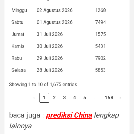
Minggu
02 Agustus 2026
1268
Sabtu
01 Agustus 2026
7494
Jumat
31 Juli 2026
1575
Kamis
30 Juli 2026
5431
Rabu
29 Juli 2026
7902
Selasa
28 Juli 2026
5853
Showing 1 to 10 of 1,675 entries
…
‹
1
2
3
4
5
168
›
baca juga :
prediksi China
lengkap
lainnya