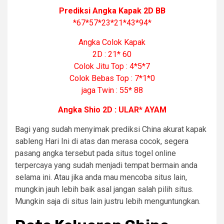
Prediksi Angka Kapak 2D BB
*67*57*23*21*43*94*
Angka Colok Kapak
2D : 21* 60
Colok Jitu Top : 4*5*7
Colok Bebas Top : 7*1*0
jaga Twin : 55* 88
Angka Shio 2D : ULAR* AYAM
Bagi yang sudah menyimak prediksi China akurat kapak
sableng Hari Ini di atas dan merasa cocok, segera
pasang angka tersebut pada situs togel online
terpercaya yang sudah menjadi tempat bermain anda
selama ini. Atau jika anda mau mencoba situs lain,
mungkin jauh lebih baik asal jangan salah pilih situs.
Mungkin saja di situs lain justru lebih menguntungkan.