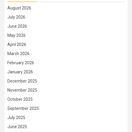
August 2026
July 2026
June 2026
May 2026
April 2026
March 2026
February 2026
January 2026
December 2025
November 2025
October 2025
September 2025
July 2025
June 2025