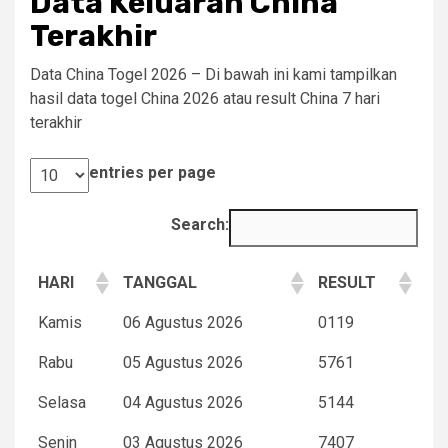
Data Keluaran China
Terakhir
Data China Togel 2026 – Di bawah ini kami tampilkan
hasil data togel China 2026 atau result China 7 hari
terakhir
entries per page
Search:
HARI
TANGGAL
RESULT
Kamis
06 Agustus 2026
0119
Rabu
05 Agustus 2026
5761
Selasa
04 Agustus 2026
5144
Senin
03 Agustus 2026
7407