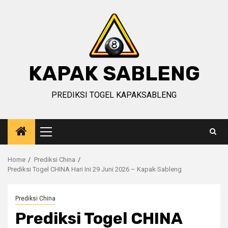
Skip
to
content
KAPAK SABLENG
PREDIKSI TOGEL KAPAKSABLENG
Primary
Menu
Home
Prediksi China
Prediksi Togel CHINA Hari Ini 29 Juni 2026 – Kapak Sableng
Prediksi China
Prediksi Togel CHINA