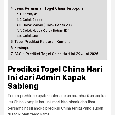
Ini
Jenis Permainan Togel China Terpopuler
4D/3D/2D
Colok Bebas
Colok Macau ( Colok Bebas 2D )
Colok Naga ( Colok Bebas 3D )
Colok Jitu
Tabel Prediksi Keluaran Komplit
Kesimpulan
FAQ – Prediksi Togel China Hari Ini 29 Juni 2026
Prediksi Togel China Hari
Ini dari Admin Kapak
Sableng
Forum prediksi kapak sableng akan memberikan angka
jitu China komplit hari ini, mari kita simak dan lihat
bersama hasil angka prediksi China terjitu yang sudah
di racik oleh team kami.