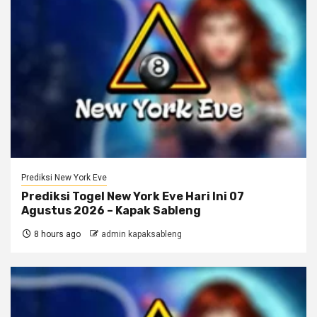
Prediksi New York Eve
Prediksi Togel New York Eve Hari Ini 07
Agustus 2026 – Kapak Sableng
8 hours ago
admin kapaksableng