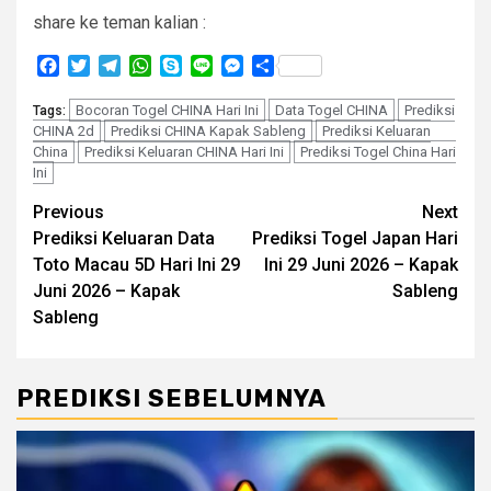
share ke teman kalian :
Facebook
Twitter
Telegram
WhatsApp
Skype
Line
Messenger
Share
Bocoran Togel CHINA Hari Ini
Data Togel CHINA
Prediksi
Tags:
CHINA 2d
Prediksi CHINA Kapak Sableng
Prediksi Keluaran
China
Prediksi Keluaran CHINA Hari Ini
Prediksi Togel China Hari
Ini
Post
Previous
Next
Prediksi Keluaran Data
Prediksi Togel Japan Hari
navigation
Toto Macau 5D Hari Ini 29
Ini 29 Juni 2026 – Kapak
Juni 2026 – Kapak
Sableng
Sableng
PREDIKSI SEBELUMNYA