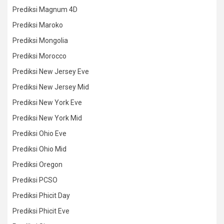
Prediksi Magnum 4D
Prediksi Maroko
Prediksi Mongolia
Prediksi Morocco
Prediksi New Jersey Eve
Prediksi New Jersey Mid
Prediksi New York Eve
Prediksi New York Mid
Prediksi Ohio Eve
Prediksi Ohio Mid
Prediksi Oregon
Prediksi PCSO
Prediksi Phicit Day
Prediksi Phicit Eve