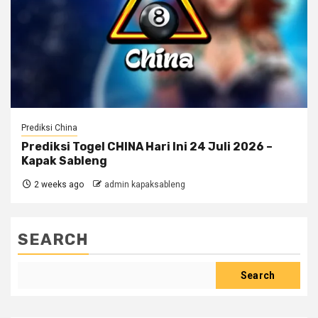
Prediksi China
Prediksi Togel CHINA Hari Ini 24 Juli 2026 –
Kapak Sableng
2 weeks ago
admin kapaksableng
SEARCH
Search