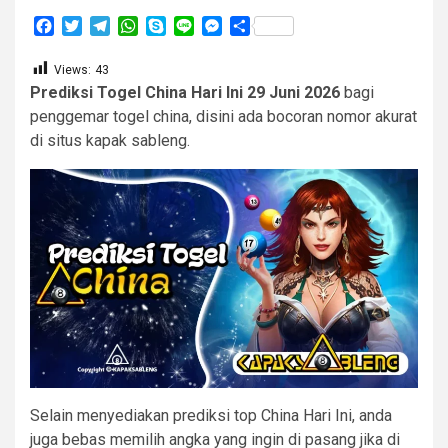
Facebook
Twitter
Telegram
WhatsApp
Skype
Line
Messenger
Share
Views:
43
Prediksi Togel China Hari Ini 29 Juni 2026
bagi
penggemar togel china, disini ada bocoran nomor akurat
di situs kapak sableng.
Selain menyediakan prediksi top China Hari Ini, anda
juga bebas memilih angka yang ingin di pasang jika di