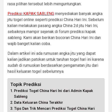
rasa pilihan tersebut lebih menguntungkan.
Prediksi KAPAK SABLENG
menyediakan banyak angka
jitu togel online seperti prediksi China Hari Ini. Sebelum
kalian melakukan pasang angka China 2d jitu Hari Ini,
sebaiknya mampir sejenak di forum prediksi kapak
sableng. Kami akan berikan bocoran China Hari Ini dan
wajib banget kalian coba.
Dalam artikel ini ada rumusan angka jitu yang dapat
kalian jadikan patokan untuk taruhan togel hari ini karena
sudah di rumuskan berdasarkan pengamatan jitu dari
hasil keluaran togel sebelumnya.
Topik Prediksi
Prediksi Togel China Hari Ini dari Admin Kapak
Sableng
Data Keluaran China Terakhir
Tips Dan Trik Mencari Prediksi Togel China Hari