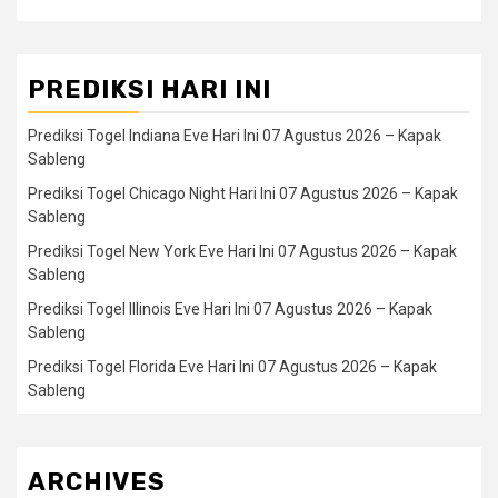
PREDIKSI HARI INI
Prediksi Togel Indiana Eve Hari Ini 07 Agustus 2026 – Kapak
Sableng
Prediksi Togel Chicago Night Hari Ini 07 Agustus 2026 – Kapak
Sableng
Prediksi Togel New York Eve Hari Ini 07 Agustus 2026 – Kapak
Sableng
Prediksi Togel Illinois Eve Hari Ini 07 Agustus 2026 – Kapak
Sableng
Prediksi Togel Florida Eve Hari Ini 07 Agustus 2026 – Kapak
Sableng
ARCHIVES