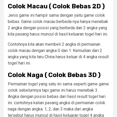
Colok Macau ( Colok Bebas 2D )
Jenis game ini hampir sama dengan yaitu game colok
bebas. Game colok macau berbeda nya hanya menebak
2 angka dengan posisi yang berbeda dan 2 angka yang
kita pasang harus muncul di hasil keluaran togel hari ini.
Contohnya kita akan membeli 2 angka di permainan
colok macau dengan angka 0 dan 1. Kemudian dari 2
angka yang kita taru China harus keluar di 4 angka result
togel hari ini.
Colok Naga ( Colok Bebas 3D )
Permainan togel yang satu ini sama seperti game game
colok sebelumnya tapi game ini harus menebak 3.
Angka dengan posisi bebas dari hasil result togel hari
ini. contohnya kalian pasang angka di permainan colok
naga dengan angka. 1, 2, dan 3 maka dari angka
tersebut harus muncul di hasil keluaran togel 4 angka