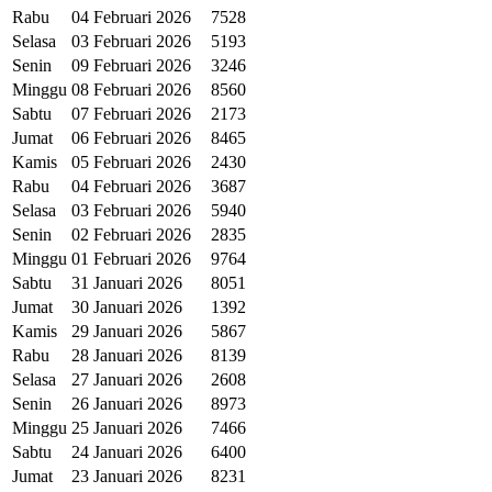
Rabu
04 Februari 2026
7528
Selasa
03 Februari 2026
5193
Senin
09 Februari 2026
3246
Minggu
08 Februari 2026
8560
Sabtu
07 Februari 2026
2173
Jumat
06 Februari 2026
8465
Kamis
05 Februari 2026
2430
Rabu
04 Februari 2026
3687
Selasa
03 Februari 2026
5940
Senin
02 Februari 2026
2835
Minggu
01 Februari 2026
9764
Sabtu
31 Januari 2026
8051
Jumat
30 Januari 2026
1392
Kamis
29 Januari 2026
5867
Rabu
28 Januari 2026
8139
Selasa
27 Januari 2026
2608
Senin
26 Januari 2026
8973
Minggu
25 Januari 2026
7466
Sabtu
24 Januari 2026
6400
Jumat
23 Januari 2026
8231