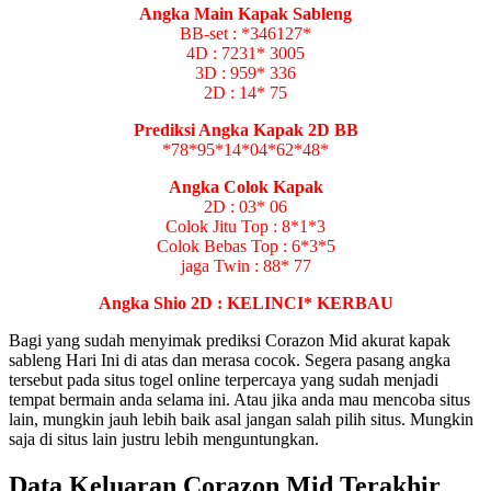
Angka Main Kapak Sableng
BB-set : *346127*
4D : 7231* 3005
3D : 959* 336
2D : 14* 75
Prediksi Angka Kapak 2D BB
*78*95*14*04*62*48*
Angka Colok Kapak
2D : 03* 06
Colok Jitu Top : 8*1*3
Colok Bebas Top : 6*3*5
jaga Twin : 88* 77
Angka Shio 2D : KELINCI* KERBAU
Bagi yang sudah menyimak prediksi Corazon Mid akurat kapak
sableng Hari Ini di atas dan merasa cocok. Segera pasang angka
tersebut pada situs togel online terpercaya yang sudah menjadi
tempat bermain anda selama ini. Atau jika anda mau mencoba situs
lain, mungkin jauh lebih baik asal jangan salah pilih situs. Mungkin
saja di situs lain justru lebih menguntungkan.
Data Keluaran Corazon Mid Terakhir