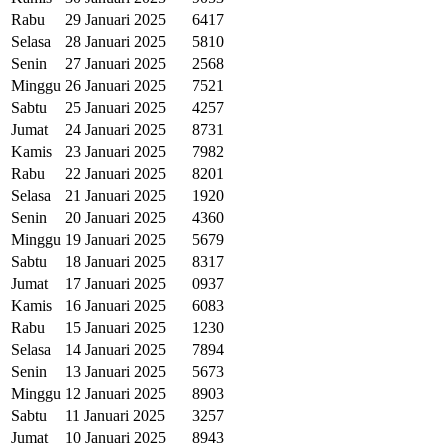
Rabu
29 Januari 2025
6417
Selasa
28 Januari 2025
5810
Senin
27 Januari 2025
2568
Minggu
26 Januari 2025
7521
Sabtu
25 Januari 2025
4257
Jumat
24 Januari 2025
8731
Kamis
23 Januari 2025
7982
Rabu
22 Januari 2025
8201
Selasa
21 Januari 2025
1920
Senin
20 Januari 2025
4360
Minggu
19 Januari 2025
5679
Sabtu
18 Januari 2025
8317
Jumat
17 Januari 2025
0937
Kamis
16 Januari 2025
6083
Rabu
15 Januari 2025
1230
Selasa
14 Januari 2025
7894
Senin
13 Januari 2025
5673
Minggu
12 Januari 2025
8903
Sabtu
11 Januari 2025
3257
Jumat
10 Januari 2025
8943