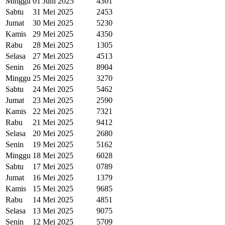
Minggu
01 Juni 2025
4301
Sabtu
31 Mei 2025
2453
Jumat
30 Mei 2025
5230
Kamis
29 Mei 2025
4350
Rabu
28 Mei 2025
1305
Selasa
27 Mei 2025
4513
Senin
26 Mei 2025
8904
Minggu
25 Mei 2025
3270
Sabtu
24 Mei 2025
5462
Jumat
23 Mei 2025
2590
Kamis
22 Mei 2025
7321
Rabu
21 Mei 2025
9412
Selasa
20 Mei 2025
2680
Senin
19 Mei 2025
5162
Minggu
18 Mei 2025
6028
Sabtu
17 Mei 2025
0789
Jumat
16 Mei 2025
1379
Kamis
15 Mei 2025
9685
Rabu
14 Mei 2025
4851
Selasa
13 Mei 2025
9075
Senin
12 Mei 2025
5709