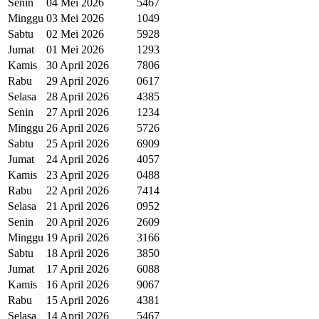
Senin
04 Mei 2026
5467
Minggu
03 Mei 2026
1049
Sabtu
02 Mei 2026
5928
Jumat
01 Mei 2026
1293
Kamis
30 April 2026
7806
Rabu
29 April 2026
0617
Selasa
28 April 2026
4385
Senin
27 April 2026
1234
Minggu
26 April 2026
5726
Sabtu
25 April 2026
6909
Jumat
24 April 2026
4057
Kamis
23 April 2026
0488
Rabu
22 April 2026
7414
Selasa
21 April 2026
0952
Senin
20 April 2026
2609
Minggu
19 April 2026
3166
Sabtu
18 April 2026
3850
Jumat
17 April 2026
6088
Kamis
16 April 2026
9067
Rabu
15 April 2026
4381
Selasa
14 April 2026
5467