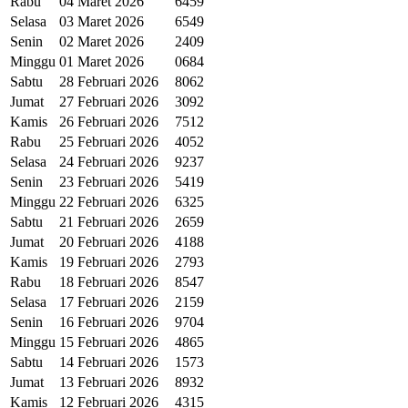
Rabu
04 Maret 2026
6459
Selasa
03 Maret 2026
6549
Senin
02 Maret 2026
2409
Minggu
01 Maret 2026
0684
Sabtu
28 Februari 2026
8062
Jumat
27 Februari 2026
3092
Kamis
26 Februari 2026
7512
Rabu
25 Februari 2026
4052
Selasa
24 Februari 2026
9237
Senin
23 Februari 2026
5419
Minggu
22 Februari 2026
6325
Sabtu
21 Februari 2026
2659
Jumat
20 Februari 2026
4188
Kamis
19 Februari 2026
2793
Rabu
18 Februari 2026
8547
Selasa
17 Februari 2026
2159
Senin
16 Februari 2026
9704
Minggu
15 Februari 2026
4865
Sabtu
14 Februari 2026
1573
Jumat
13 Februari 2026
8932
Kamis
12 Februari 2026
4315