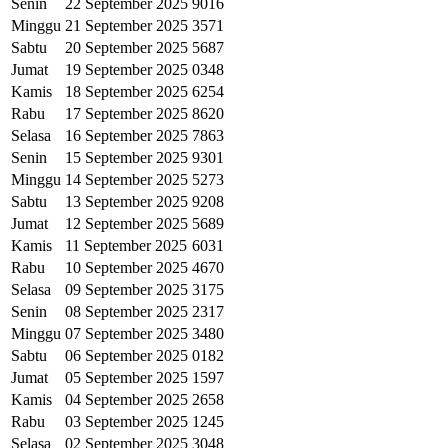
Senin
22 September 2025
9016
Minggu
21 September 2025
3571
Sabtu
20 September 2025
5687
Jumat
19 September 2025
0348
Kamis
18 September 2025
6254
Rabu
17 September 2025
8620
Selasa
16 September 2025
7863
Senin
15 September 2025
9301
Minggu
14 September 2025
5273
Sabtu
13 September 2025
9208
Jumat
12 September 2025
5689
Kamis
11 September 2025
6031
Rabu
10 September 2025
4670
Selasa
09 September 2025
3175
Senin
08 September 2025
2317
Minggu
07 September 2025
3480
Sabtu
06 September 2025
0182
Jumat
05 September 2025
1597
Kamis
04 September 2025
2658
Rabu
03 September 2025
1245
Selasa
02 September 2025
3048