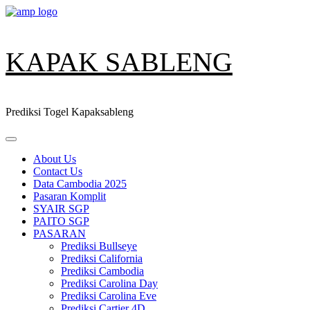
Skip
to
content
KAPAK SABLENG
Prediksi Togel Kapaksableng
Primary
Menu
About Us
Contact Us
Data Cambodia 2025
Pasaran Komplit
SYAIR SGP
PAITO SGP
PASARAN
Prediksi Bullseye
Prediksi California
Prediksi Cambodia
Prediksi Carolina Day
Prediksi Carolina Eve
Prediksi Cartier 4D