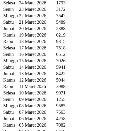
Selasa
24 Maret 2026
1793
Senin
23 Maret 2026
3172
Minggu
22 Maret 2026
3542
Sabtu
21 Maret 2026
5489
Jumat
20 Maret 2026
2388
Kamis
19 Maret 2026
0219
Rabu
18 Maret 2026
9315
Selasa
17 Maret 2026
7518
Senin
16 Maret 2026
0512
Minggu
15 Maret 2026
3026
Sabtu
14 Maret 2026
5941
Jumat
13 Maret 2026
8422
Kamis
12 Maret 2026
5044
Rabu
11 Maret 2026
3988
Selasa
10 Maret 2026
9071
Senin
09 Maret 2026
1255
Minggu
08 Maret 2026
9585
Sabtu
07 Maret 2026
7563
Jumat
06 Maret 2026
4258
Kamis
05 Maret 2026
7082