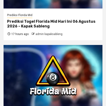
Prediksi Florida Mid
Prediksi Togel Florida Mid Hari Ini 06 Agustus
2026 – Kapak Sableng
17 hours ago
admin kapaksableng