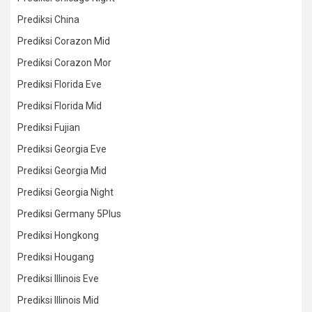
Prediksi China
Prediksi Corazon Mid
Prediksi Corazon Mor
Prediksi Florida Eve
Prediksi Florida Mid
Prediksi Fujian
Prediksi Georgia Eve
Prediksi Georgia Mid
Prediksi Georgia Night
Prediksi Germany 5Plus
Prediksi Hongkong
Prediksi Hougang
Prediksi Illinois Eve
Prediksi Illinois Mid