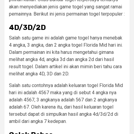
akan menyediakan jenis game togel yang sangat ramai
pemainnya. Berikut ini jenis permainan togel terpopuler :
4D/3D/2D
Salah satu game ini adalah game togel hanya menebak
4 angka, 3 angka, dan 2 angka togel Florida Mid hari ini.
Dalam permainan ini kita harus mengetahui gimana
melihat angka 4d, angka 3d dan angka 2d dari hasil
result togel. Dalam artikel ini akan mimin beri tahu cara
melihat angka 4D, 3D dan 2D.
Salah satu contohnya adalah keluaran togel Florida Mid
hari ini adalah 4567 maka yang di sebut 4 angka nya
adalah 4567, 3 angkanya adalah 567 dan 2 angkanya
adalah 67. Oleh karena itu, dari hasil keluaran togel
tersebut dapat di simpulkan hasil angka 4d/3d/2d di
ambil dari angka 7 kedepan.