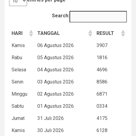
Search:
HARI
TANGGAL
RESULT
Kamis
06 Agustus 2026
3907
Rabu
05 Agustus 2026
1816
Selasa
04 Agustus 2026
4696
Senin
03 Agustus 2026
8586
Minggu
02 Agustus 2026
6871
Sabtu
01 Agustus 2026
0334
Jumat
31 Juli 2026
4175
Kamis
30 Juli 2026
6128