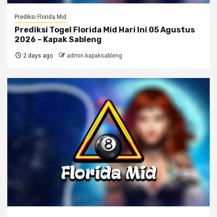
Prediksi Florida Mid
Prediksi Togel Florida Mid Hari Ini 05 Agustus
2026 – Kapak Sableng
2 days ago
admin kapaksableng