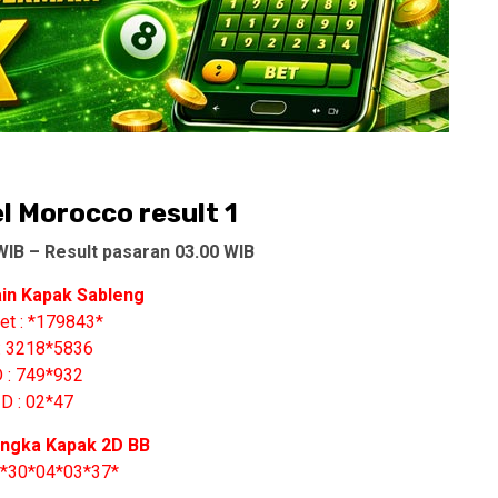
l Morocco result 1
WIB – Result pasaran 03.00 WIB
in Kapak Sableng
et : *179843*
: 3218*5836
 : 749*932
D : 02*47
Angka Kapak 2D BB
*30*04*03*37*