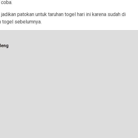
 coba.
 jadikan patokan untuk taruhan togel hari ini karena sudah di
n togel sebelumnya.
leng