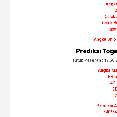
Angka
2
Colok 
Colok B
jaga
Angka Shio 
Prediksi Toge
Tutup Pasaran : 17.50 
Angka Ma
BB-s
4D 
3D
2
Prediksi 
*40*54