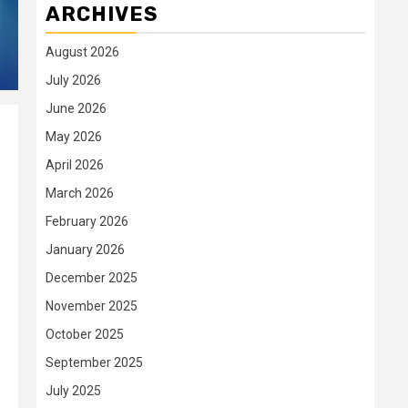
ARCHIVES
August 2026
July 2026
June 2026
May 2026
April 2026
March 2026
February 2026
January 2026
December 2025
November 2025
October 2025
September 2025
July 2025