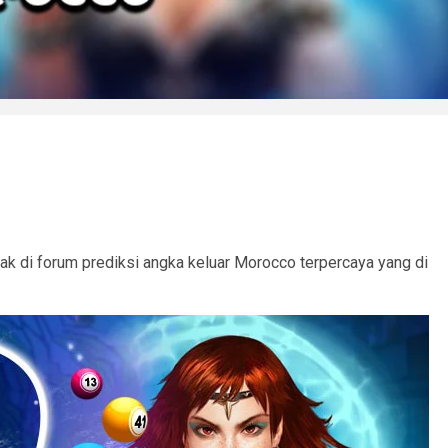
ak di forum prediksi angka keluar Morocco terpercaya yang di