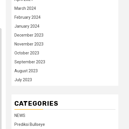
March 2024
February 2024
January 2024
December 2023
November 2023
October 2023
September 2023
August 2023
July 2023
CATEGORIES
NEWS
Prediksi Bullseye