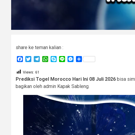
share ke teman kalian :
Facebook
Twitter
Telegram
WhatsApp
Skype
Line
Messenger
Share
Views:
61
Prediksi Togel Morocco Hari Ini 08 Juli 2026
bisa sim
bagikan oleh admin Kapak Sableng.