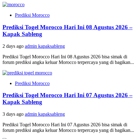
Prediksi Morocco
Prediksi Togel Morocco Hari Ini 08 Agustus 2026 –
Kapak Sableng
2 days ago
admin kapaksableng
Prediksi Togel Morocco Hari Ini 08 Agustus 2026 bisa simak di
forum prediksi angka keluar Morocco terpercaya yang di bagikan...
Prediksi Morocco
Prediksi Togel Morocco Hari Ini 07 Agustus 2026 –
Kapak Sableng
3 days ago
admin kapaksableng
Prediksi Togel Morocco Hari Ini 07 Agustus 2026 bisa simak di
forum prediksi angka keluar Morocco terpercaya yang di bagikan...