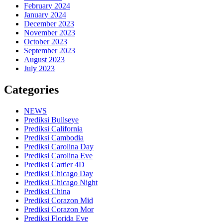
February 2024
January 2024
December 2023
November 2023
October 2023
September 2023
August 2023
July 2023
Categories
NEWS
Prediksi Bullseye
Prediksi California
Prediksi Cambodia
Prediksi Carolina Day
Prediksi Carolina Eve
Prediksi Cartier 4D
Prediksi Chicago Day
Prediksi Chicago Night
Prediksi China
Prediksi Corazon Mid
Prediksi Corazon Mor
Prediksi Florida Eve