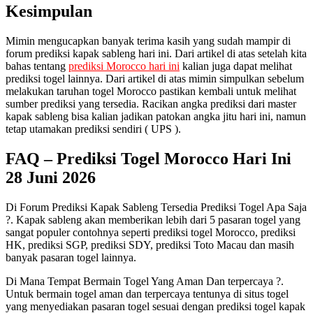
Kesimpulan
Mimin mengucapkan banyak terima kasih yang sudah mampir di
forum prediksi kapak sableng hari ini. Dari artikel di atas setelah kita
bahas tentang
prediksi Morocco hari ini
kalian juga dapat melihat
prediksi togel lainnya. Dari artikel di atas mimin simpulkan sebelum
melakukan taruhan togel Morocco pastikan kembali untuk melihat
sumber prediksi yang tersedia. Racikan angka prediksi dari master
kapak sableng bisa kalian jadikan patokan angka jitu hari ini, namun
tetap utamakan prediksi sendiri ( UPS ).
FAQ – Prediksi Togel Morocco Hari Ini
28 Juni 2026
Di Forum Prediksi Kapak Sableng Tersedia Prediksi Togel Apa Saja
?. Kapak sableng akan memberikan lebih dari 5 pasaran togel yang
sangat populer contohnya seperti prediksi togel Morocco, prediksi
HK, prediksi SGP, prediksi SDY, prediksi Toto Macau dan masih
banyak pasaran togel lainnya.
Di Mana Tempat Bermain Togel Yang Aman Dan terpercaya ?.
Untuk bermain togel aman dan terpercaya tentunya di situs togel
yang menyediakan pasaran togel sesuai dengan prediksi togel kapak