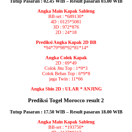
Tutup Pasaran : 02.45 WIB – Result pasaran 03.00 WIB
Angka Main Kapak Sableng
BB-set : *689130*
4D : 0125*5081
3D : 972*876
2D : 24*18
Prediksi Angka Kapak 2D BB
*94*79*98*92*81*14*
Angka Colok Kapak
2D : 69*49
Colok Jitu Top : 1*9*3
Colok Bebas Top : 6*9*8
jaga Twin : 11*66
Angka Shio 2D : ULAR * ANJING
Prediksi Togel Morocco result 2
Tutup Pasaran : 17.50 WIB – Result pasaran 18.00 WIB
Angka Main Kapak Sableng
BB-set : *193750*