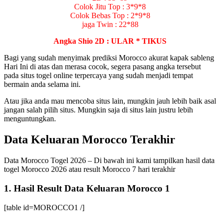
Colok Jitu Top : 3*9*8
Colok Bebas Top : 2*9*8
jaga Twin : 22*88
Angka Shio 2D : ULAR * TIKUS
Bagi yang sudah menyimak prediksi Morocco akurat kapak sableng
Hari Ini di atas dan merasa cocok, segera pasang angka tersebut
pada situs togel online terpercaya yang sudah menjadi tempat
bermain anda selama ini.
Atau jika anda mau mencoba situs lain, mungkin jauh lebih baik asal
jangan salah pilih situs. Mungkin saja di situs lain justru lebih
menguntungkan.
Data Keluaran Morocco Terakhir
Data Morocco Togel 2026 – Di bawah ini kami tampilkan hasil data
togel Morocco 2026 atau result Morocco 7 hari terakhir
1. Hasil Result Data Keluaran Morocco 1
[table id=MOROCCO1 /]