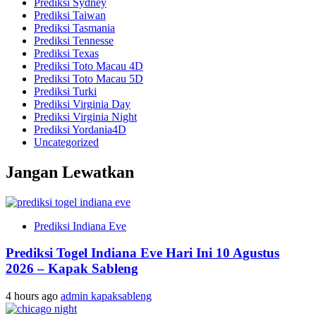
Prediksi Sydney
Prediksi Taiwan
Prediksi Tasmania
Prediksi Tennesse
Prediksi Texas
Prediksi Toto Macau 4D
Prediksi Toto Macau 5D
Prediksi Turki
Prediksi Virginia Day
Prediksi Virginia Night
Prediksi Yordania4D
Uncategorized
Jangan Lewatkan
Prediksi Indiana Eve
Prediksi Togel Indiana Eve Hari Ini 10 Agustus
2026 – Kapak Sableng
4 hours ago
admin kapaksableng