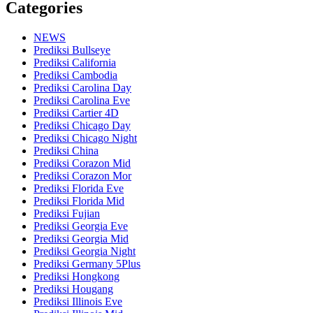
Categories
NEWS
Prediksi Bullseye
Prediksi California
Prediksi Cambodia
Prediksi Carolina Day
Prediksi Carolina Eve
Prediksi Cartier 4D
Prediksi Chicago Day
Prediksi Chicago Night
Prediksi China
Prediksi Corazon Mid
Prediksi Corazon Mor
Prediksi Florida Eve
Prediksi Florida Mid
Prediksi Fujian
Prediksi Georgia Eve
Prediksi Georgia Mid
Prediksi Georgia Night
Prediksi Germany 5Plus
Prediksi Hongkong
Prediksi Hougang
Prediksi Illinois Eve