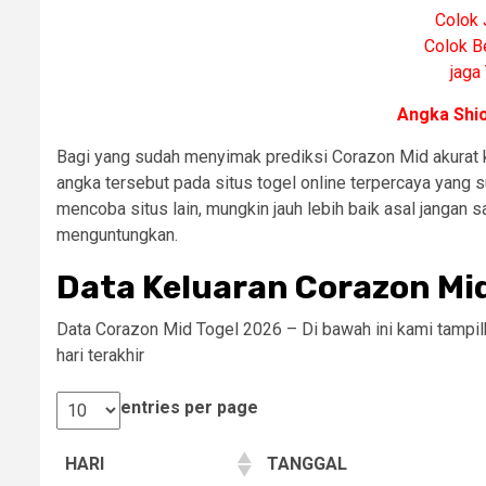
Colok 
Colok B
jaga
Angka Shio
Bagi yang sudah menyimak prediksi Corazon Mid akurat k
angka tersebut pada situs togel online terpercaya yang 
mencoba situs lain, mungkin jauh lebih baik asal jangan sal
menguntungkan.
Data Keluaran Corazon Mid
Data Corazon Mid Togel 2026 – Di bawah ini kami tampil
hari terakhir
entries per page
HARI
TANGGAL