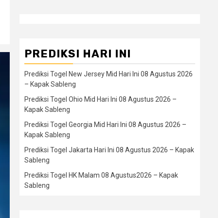
PREDIKSI HARI INI
Prediksi Togel New Jersey Mid Hari Ini 08 Agustus 2026
– Kapak Sableng
Prediksi Togel Ohio Mid Hari Ini 08 Agustus 2026 –
Kapak Sableng
Prediksi Togel Georgia Mid Hari Ini 08 Agustus 2026 –
Kapak Sableng
Prediksi Togel Jakarta Hari Ini 08 Agustus 2026 – Kapak
Sableng
Prediksi Togel HK Malam 08 Agustus2026 – Kapak
Sableng