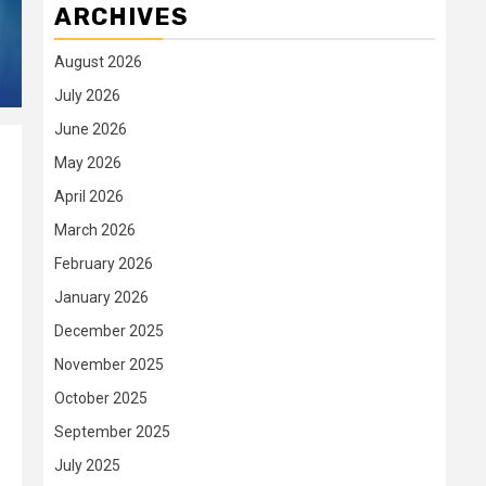
ARCHIVES
August 2026
July 2026
June 2026
May 2026
April 2026
March 2026
February 2026
January 2026
December 2025
November 2025
October 2025
September 2025
July 2025