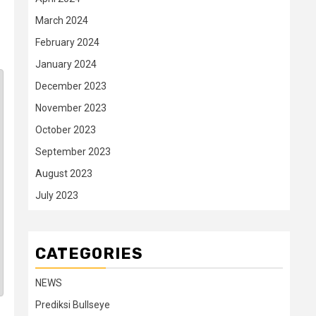
March 2024
February 2024
January 2024
December 2023
November 2023
October 2023
September 2023
August 2023
July 2023
CATEGORIES
NEWS
Prediksi Bullseye