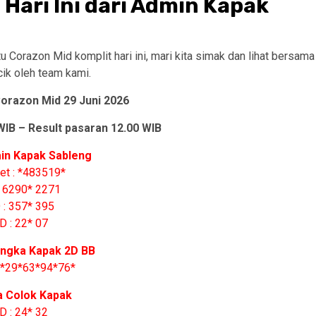
 Hari Ini dari Admin Kapak
 Corazon Mid komplit hari ini, mari kita simak dan lihat bersama
cik oleh team kami.
Corazon Mid 29 Juni 2026
WIB – Result pasaran 12.00 WIB
in Kapak Sableng
et : *483519*
: 6290* 2271
 : 357* 395
D : 22* 07
Angka Kapak 2D BB
*29*63*94*76*
 Colok Kapak
D : 24* 32