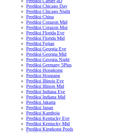
Prediksi Cartier 4D
Prediksi Chicago Day
Prediksi Chicago Night
Prediksi China
Prediksi Corazon Mid
Prediksi Corazon Mor
Prediksi Florida Eve
Prediksi Florida Mid
Prediksi Fujian
Prediksi Georgia Eve
Prediksi Georgia Mid
Prediksi Georgia Night
Prediksi Germany 5Plus
Prediksi Hongkong
Prediksi Hougang
Prediksi Illinois Eve
Prediksi Illinois Mid
Prediksi Indiana Eve
Prediksi Indiana Mid
Prediksi Jakarta
Prediksi Japan
Prediksi Kamboja
Prediksi Kentucky Eve
Prediksi Kentucky Mid
Prediksi Kingkong Pools