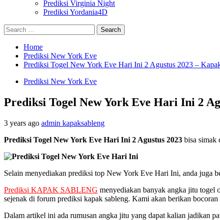
Prediksi Virginia Night
Prediksi Yordania4D
Search
for:
Home
Prediksi New York Eve
Prediksi Togel New York Eve Hari Ini 2 Agustus 2023 – Kapa
Prediksi New York Eve
Prediksi Togel New York Eve Hari Ini 2 A
3 years ago
admin kapaksableng
Prediksi Togel New York Eve Hari Ini 2 Agustus 2023
bisa simak 
Selain menyediakan prediksi top New York Eve Hari Ini, anda juga be
Prediksi KAPAK SABLENG
menyediakan banyak angka jitu togel o
sejenak di forum prediksi kapak sableng. Kami akan berikan bocoran
Dalam artikel ini ada rumusan angka jitu yang dapat kalian jadikan p