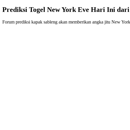
Prediksi Togel New York Eve Hari Ini da
Forum prediksi kapak sableng akan memberikan angka jitu New York Ev